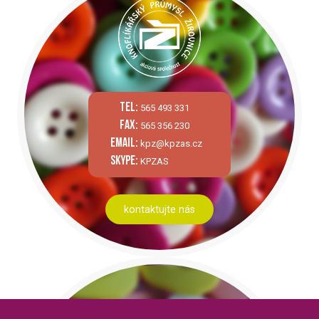
tel:
565 493 331
fax:
565 356 230
email:
kpz@kpzas.cz
skype:
KPZAS
kontaktujte nás