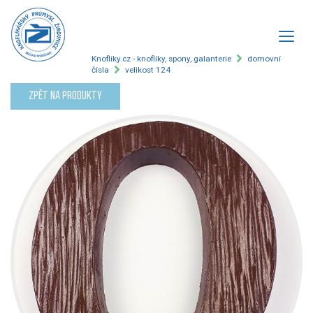
Knofliky.cz - knoflíky, spony, galanterie
domovní
čísla
velikost 124
Zpět na produkty