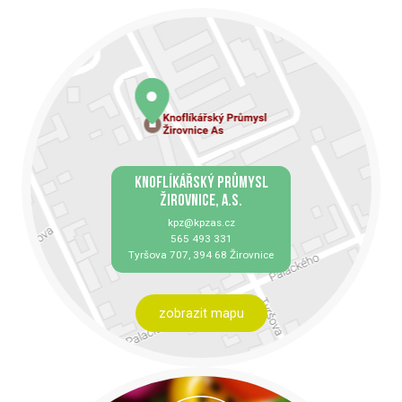
KNOFLÍKÁŘSKÝ PRŮMYSL
ŽIROVNICE, A.S.
kpz@kpzas.cz
565 493 331
Tyršova 707, 394 68 Žirovnice
zobrazit mapu