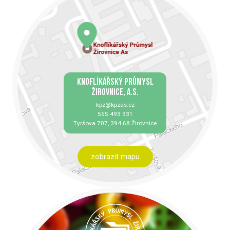
KNOFLÍKÁŘSKÝ PRŮMYSL
ŽIROVNICE, A.S.
kpz@kpzas.cz
565 493 331
Tyršova 707, 394 68 Žirovnice
zobrazit mapu