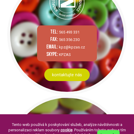
tel:
565 493 331
fax:
565 356 230
email:
kpz@kpzas.cz
skype:
KPZAS
kontaktujte nás
Tento web používá k poskytování služeb, analýze návštěvnosti a
personalizaci reklam soubory
cookie
. Používáním tohoto webu s tím