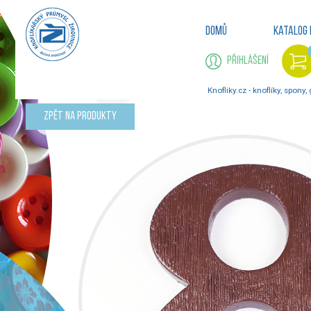
Domů
Katalog 
Přihlášení
Knofliky.cz - knoflíky, spony,
Zpět na produkty