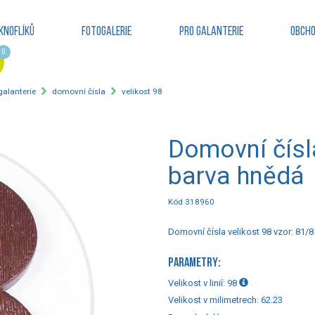
knoflíků
Fotogalerie
Pro galanterie
Obcho
0
 galanterie
domovní čísla
velikost 98
Domovní čísla
barva hnědá
Kód 318960
Domovní čísla velikost 98 vzor: 81/8
PARAMETRY:
Velikost v linií:
98
Velikost v milimetrech:
62.23