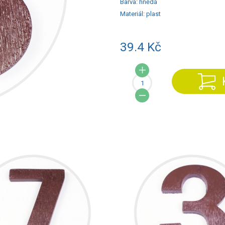
Barva:
hnědá
Materiál:
plast
39.4 Kč