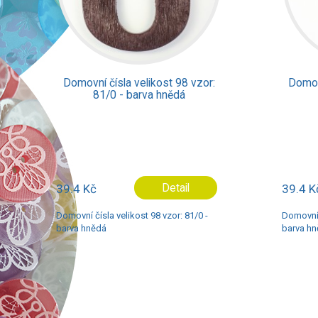
r:
Domovní čísla velikost 98 vzor:
Do
81/7 - barva hnědá
39.4 Kč
Detail
39.
-
Domovní čísla velikost 98 vzor: 81/7 -
Domo
barva hnědá
barv