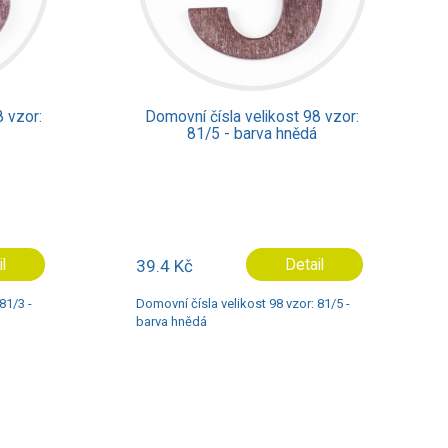
t 98 vzor:
Domovní čísla velikost 98 vzor:
nědá
81/8 - barva hnědá
etail
39.4 Kč
Detail
zor: 81/5 -
Domovní čísla velikost 98 vzor: 81/8 -
barva hnědá