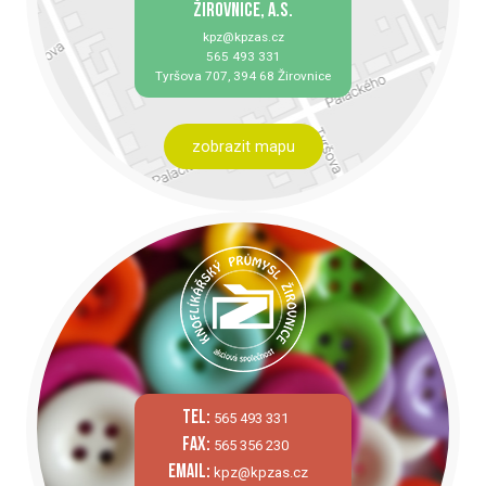
ŽIROVNICE, A.S.
kpz@kpzas.cz
565 493 331
Tyršova 707, 394 68 Žirovnice
zobrazit mapu
tel:
565 493 331
fax:
565 356 230
email:
kpz@kpzas.cz