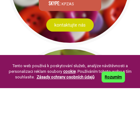
skype:
KPZAS
kontaktujte nás
Tento web používá k poskytování služeb, analýze návštěvnosti a
personalizaci reklam soubory
cookie
. Používáním tohoto webu s tím
souhlasíte.
Zásady ochrany osobních údajů
Rozumím
PÁR SLOV O NÁS:
Knoflíkářský průmysl Žirovnice a. s. byla
založena v roce 1994. Její založení je
pokračováním již dlouholeté tradice výroby
perleťových knoflíků ve městě Žirovnice.