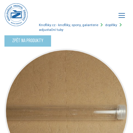
Knofliky.cz - knoflíky, spony, galanterie
doplňky
adjustační tuby
Zpět na produkty