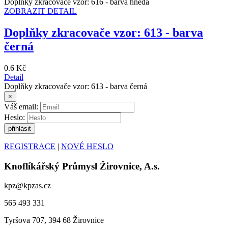
Doplňky zkracovače vzor: 616 - barva hnědá
ZOBRAZIT DETAIL
Doplňky zkracovače vzor: 613 - barva
černá
0.6 Kč
Detail
Doplňky zkracovače vzor: 613 - barva černá
×
Váš email:
Heslo:
REGISTRACE
|
NOVÉ HESLO
Knoflíkářský Průmysl Žirovnice, A.s.
kpz@kpzas.cz
565 493 331
Tyršova 707, 394 68 Žirovnice