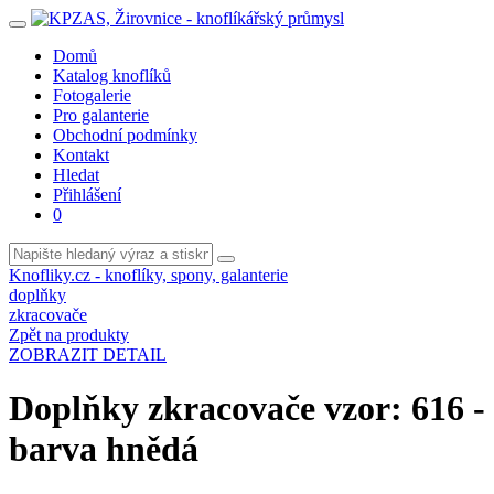
Domů
Katalog knoflíků
Fotogalerie
Pro galanterie
Obchodní podmínky
Kontakt
Hledat
Přihlášení
0
Knofliky.cz - knoflíky, spony, galanterie
doplňky
zkracovače
Zpět na produkty
ZOBRAZIT DETAIL
Doplňky zkracovače vzor: 616 -
barva hnědá