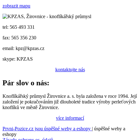
zobrazit mapu
tel:
565 493 331
fax:
565 356 230
email:
kpz@kpzas.cz
skype:
KPZAS
kontaktujte nás
Pár slov o nás:
Knoflíkářský průmysl Žirovnice a. s. byla založena v roce 1994. Její
založení je pokračováním již dlouholeté tradice výroby perleťových
knoflíků ve městě Žirovnice.
více informací
Prvni-Pozice.cz jsou úspěšné weby a eshopy
| úspěšné weby a
eshopy
Zásady ochrany os. údajů