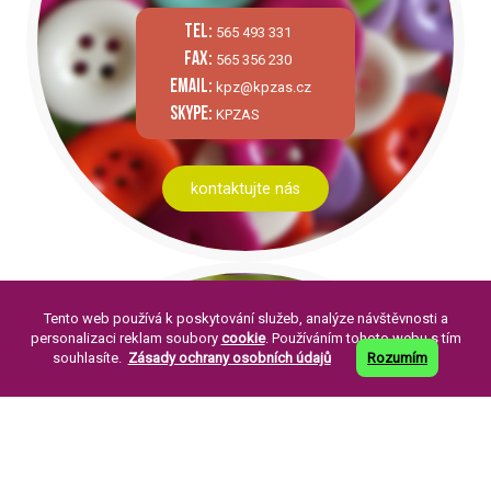
tel:
565 493 331
fax:
565 356 230
email:
kpz@kpzas.cz
skype:
KPZAS
kontaktujte nás
Tento web používá k poskytování služeb, analýze návštěvnosti a
personalizaci reklam soubory
cookie
. Používáním tohoto webu s tím
souhlasíte.
Zásady ochrany osobních údajů
Rozumím
PÁR SLOV O NÁS:
Knoflíkářský průmysl Žirovnice a. s. byla