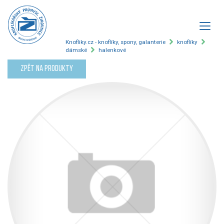
Knofliky.cz - knoflíky, spony, galanterie
knoflíky
dámské
halenkové
Zpět na produkty