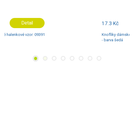
17.3 Kč
Detail
Knoflíky dámské halenkové vzor: 43143
- barva šedá