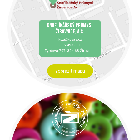
KNOFLÍKÁŘSKÝ PRŮMYSL
ŽIROVNICE, A.S.
kpz@kpzas.cz
565 493 331
Tyršova 707, 394 68 Žirovnice
zobrazit mapu