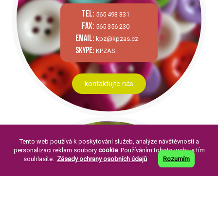
tel:
565 493 331
fax:
565 356 230
email:
kpz@kpzas.cz
skype:
KPZAS
kontaktujte nás
Tento web používá k poskytování služeb, analýze návštěvnosti a
personalizaci reklam soubory
cookie
. Používáním tohoto webu s tím
souhlasíte.
Zásady ochrany osobních údajů
Rozumím
PÁR SLOV O NÁS:
Knoflíkářský průmysl Žirovnice a. s. byla