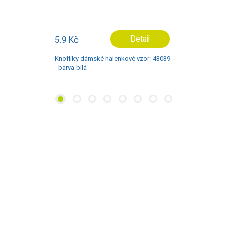
1.5 Kč
Detail
Knoflíky dámské halenkové vzor: 09943
- barva hnědá