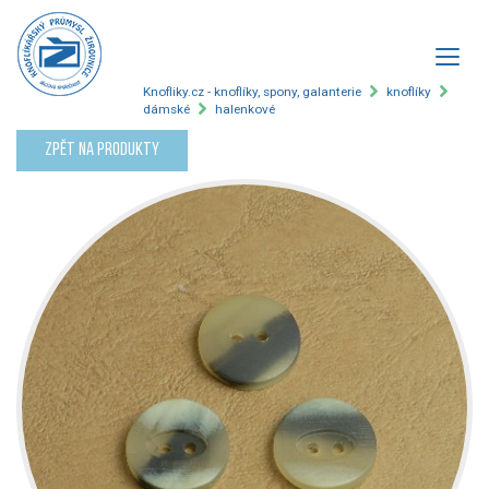
Knofliky.cz - knoflíky, spony, galanterie
knoflíky
dámské
halenkové
Zpět na produkty