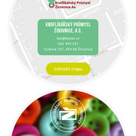
KNOFLÍKÁŘSKÝ PRŮMYSL
ŽIROVNICE, A.S.
kpz@kpzas.cz
565 493 331
Tyršova 707, 394 68 Žirovnice
zobrazit mapu