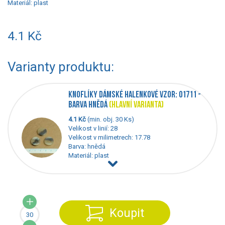
Materiál:
plast
4.1 Kč
Varianty produktu:
KNOFLÍKY DÁMSKÉ HALENKOVÉ VZOR: 01711 -
BARVA HNĚDÁ
(HLAVNÍ VARIANTA)
4.1 Kč
(min. obj. 30 Ks)
Velikost v linií: 28
Velikost v milimetrech: 17.78
Barva: hnědá
Materiál: plast
Koupit