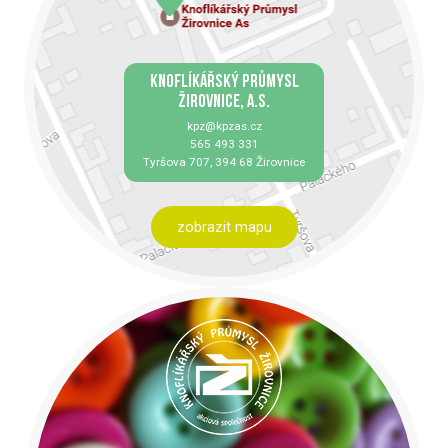
KNOFLÍKÁŘSKÝ PRŮMYSL
ŽIROVNICE, A.S.
kpz@kpzas.cz
565 493 331
Tyršova 707, 394 68 Žirovnice
zobrazit mapu