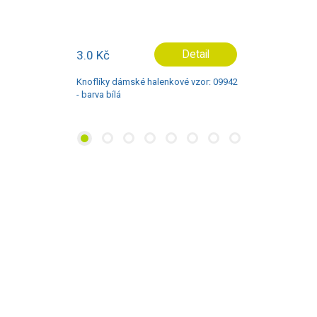
4.9 Kč
Detail
Knoflíky dámské halenkové vzor: 42000
- barva bílá