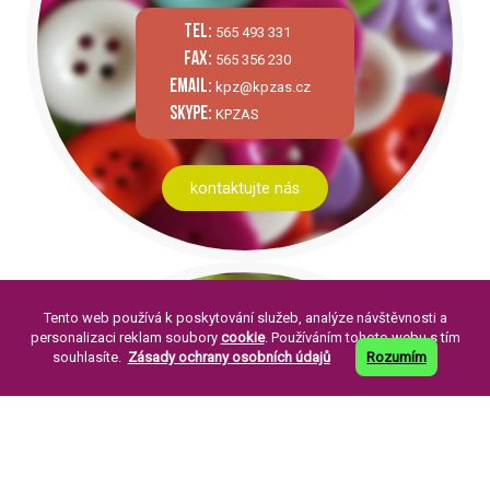
tel:
565 493 331
fax:
565 356 230
email:
kpz@kpzas.cz
skype:
KPZAS
kontaktujte nás
Tento web používá k poskytování služeb, analýze návštěvnosti a
personalizaci reklam soubory
cookie
. Používáním tohoto webu s tím
souhlasíte.
Zásady ochrany osobních údajů
Rozumím
PÁR SLOV O NÁS:
Knoflíkářský průmysl Žirovnice a. s. byla