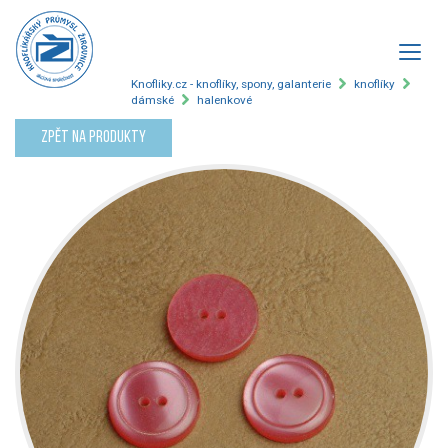
Knofliky.cz - knoflíky, spony, galanterie
knoflíky
dámské
halenkové
Zpět na produkty