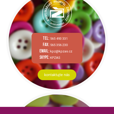
tel:
565 493 331
fax:
565 356 230
email:
kpz@kpzas.cz
skype:
KPZAS
kontaktujte nás