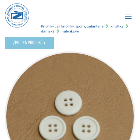
Knofliky.cz - knoflíky, spony, galanterie
knoflíky
dámské
halenkové
Zpět na produkty