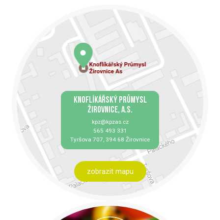
KNOFLÍKÁŘSKÝ PRŮMYSL
ŽIROVNICE, A.S.
kpz@kpzas.cz
565 493 331
Tyršova 707, 394 68 Žirovnice
zobrazit mapu