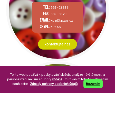
tel:
565 493 331
fax:
565 356 230
email:
kpz@kpzas.cz
skype:
KPZAS
kontaktujte nás
Tento web používá k poskytování služeb, analýze návštěvnosti a
personalizaci reklam soubory
cookie
. Používáním tohoto webu s tím
souhlasíte.
Zásady ochrany osobních údajů
Rozumím
PÁR SLOV O NÁS:
Knoflíkářský průmysl Žirovnice a. s. byla