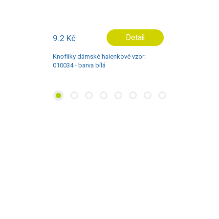
3.6 Kč
Detail
Knoflíky dámské halenkové vzor: 40528
- barva žlutá