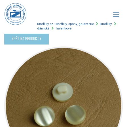
Knofliky.cz - knoflíky, spony, galanterie
knoflíky
dámské
halenkové
Zpět na produkty