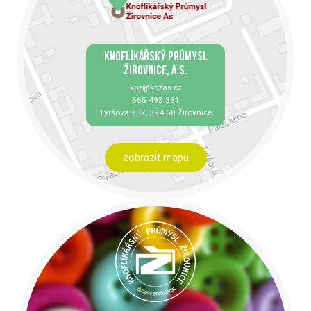
KNOFLÍKÁŘSKÝ PRŮMYSL
ŽIROVNICE, A.S.
kpz@kpzas.cz
565 493 331
Tyršova 707, 394 68 Žirovnice
zobrazit mapu