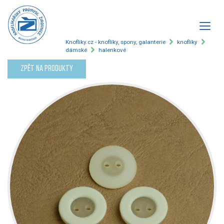
Knofliky.cz - knoflíky, spony, galanterie
knoflíky
dámské
halenkové
Zpět na produkty