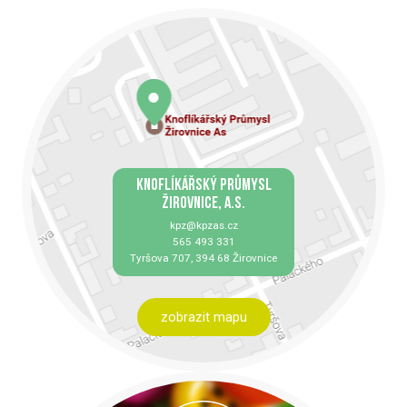
KNOFLÍKÁŘSKÝ PRŮMYSL
ŽIROVNICE, A.S.
kpz@kpzas.cz
565 493 331
Tyršova 707, 394 68 Žirovnice
zobrazit mapu