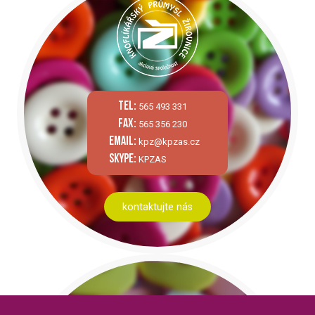
tel:
565 493 331
fax:
565 356 230
email:
kpz@kpzas.cz
skype:
KPZAS
kontaktujte nás