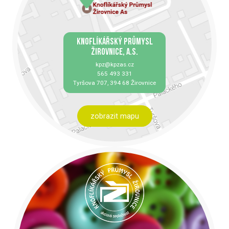
KNOFLÍKÁŘSKÝ PRŮMYSL
ŽIROVNICE, A.S.
kpz@kpzas.cz
565 493 331
Tyršova 707, 394 68 Žirovnice
zobrazit mapu