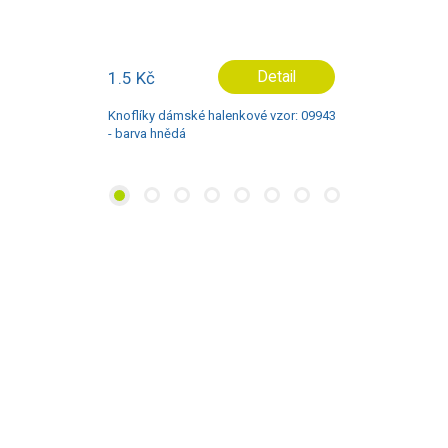
7.0 Kč
Detail
Knoflíky dámské halenkové vzor: 42301
- barva bílá