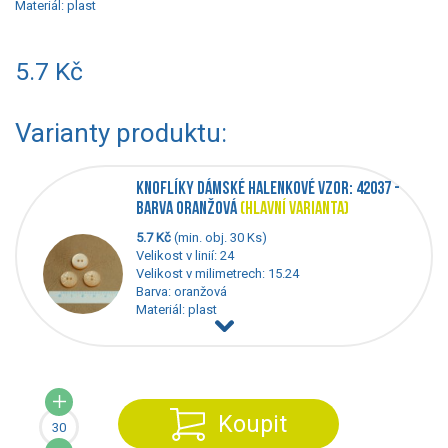
Materiál:
plast
5.7 Kč
Varianty produktu:
KNOFLÍKY DÁMSKÉ HALENKOVÉ VZOR: 42037 -
BARVA ORANŽOVÁ
(HLAVNÍ VARIANTA)
5.7 Kč
(min. obj. 30 Ks)
Velikost v linií: 24
Velikost v milimetrech: 15.24
Barva: oranžová
Materiál: plast
Koupit