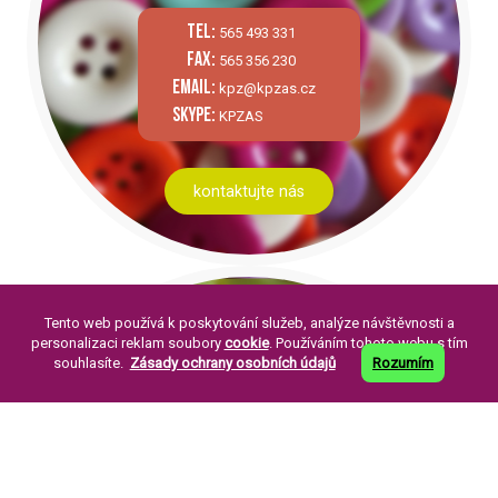
tel:
565 493 331
fax:
565 356 230
email:
kpz@kpzas.cz
skype:
KPZAS
kontaktujte nás
Tento web používá k poskytování služeb, analýze návštěvnosti a
personalizaci reklam soubory
cookie
. Používáním tohoto webu s tím
souhlasíte.
Zásady ochrany osobních údajů
Rozumím
PÁR SLOV O NÁS:
Knoflíkářský průmysl Žirovnice a. s. byla