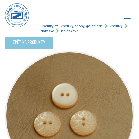
Knofliky.cz - knoflíky, spony, galanterie
knoflíky
dámské
halenkové
Zpět na produkty