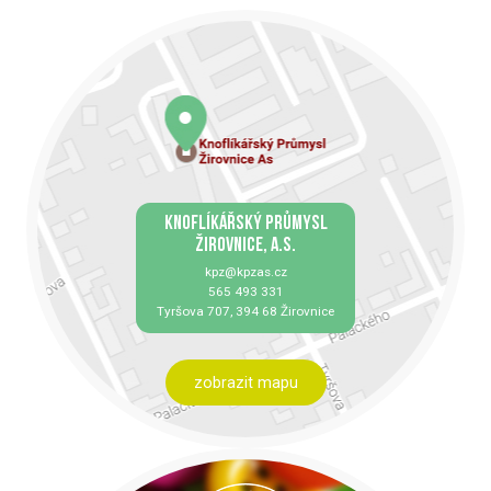
KNOFLÍKÁŘSKÝ PRŮMYSL
ŽIROVNICE, A.S.
kpz@kpzas.cz
565 493 331
Tyršova 707, 394 68 Žirovnice
zobrazit mapu