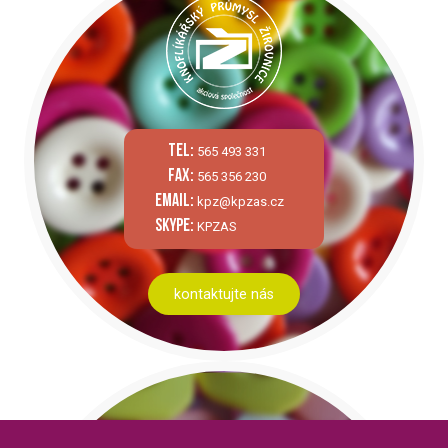
tel:
565 493 331
fax:
565 356 230
email:
kpz@kpzas.cz
skype:
KPZAS
kontaktujte nás