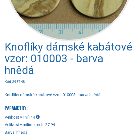
Knoflíky dámské kabátové
vzor: 010003 - barva
hnědá
Kód 296748
Knoflíky dámské kabátové vzor: 010003 - barva hnědá
PARAMETRY:
Velikost v linií:
44
Velikost v milimetrech:
27.94
Barva:
hnědá