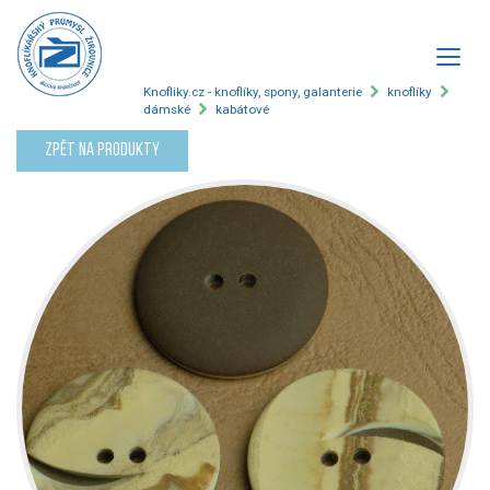
Knofliky.cz - knoflíky, spony, galanterie
knoflíky
dámské
kabátové
Zpět na produkty