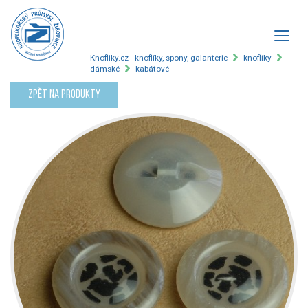
Knofliky.cz - knoflíky, spony, galanterie
knoflíky
dámské
kabátové
Zpět na produkty