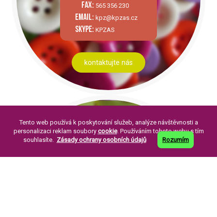
fax:
565 356 230
email:
kpz@kpzas.cz
skype:
KPZAS
kontaktujte nás
Tento web používá k poskytování služeb, analýze návštěvnosti a
personalizaci reklam soubory
cookie
. Používáním tohoto webu s tím
souhlasíte.
Zásady ochrany osobních údajů
Rozumím
PÁR SLOV O NÁS:
Knoflíkářský průmysl Žirovnice a. s. byla
založena v roce 1994. Její založení je
pokračováním již dlouholeté tradice výroby