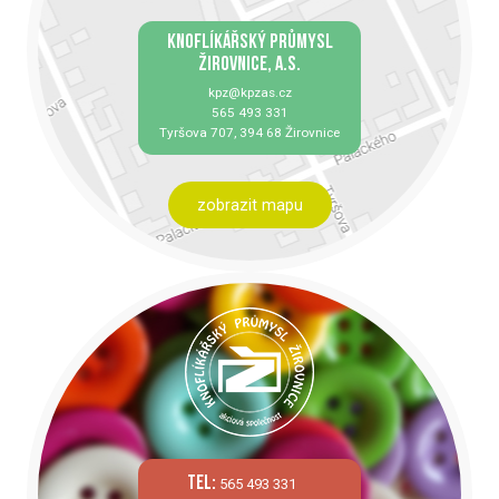
KNOFLÍKÁŘSKÝ PRŮMYSL
ŽIROVNICE, A.S.
kpz@kpzas.cz
565 493 331
Tyršova 707, 394 68 Žirovnice
zobrazit mapu
tel:
565 493 331