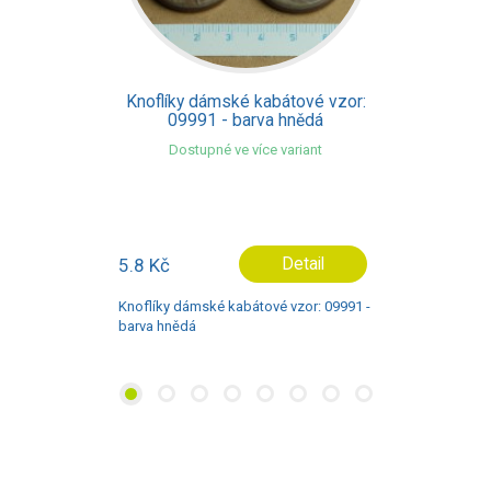
é vzor:
Knoflíky dámské kabátové vz
dá
09903 - barva šedá
nt
Dostupné ve více variant
il
7.4 Kč
Detail
: 09991 -
Knoflíky dámské kabátové vzor: 099
barva šedá