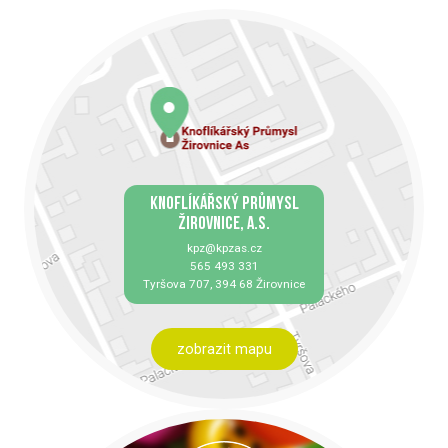
KNOFLÍKÁŘSKÝ PRŮMYSL
ŽIROVNICE, A.S.
kpz@kpzas.cz
565 493 331
Tyršova 707, 394 68 Žirovnice
zobrazit mapu