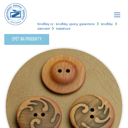
Knofliky.cz - knoflíky, spony, galanterie
knoflíky
dámské
kabátové
Zpět na produkty