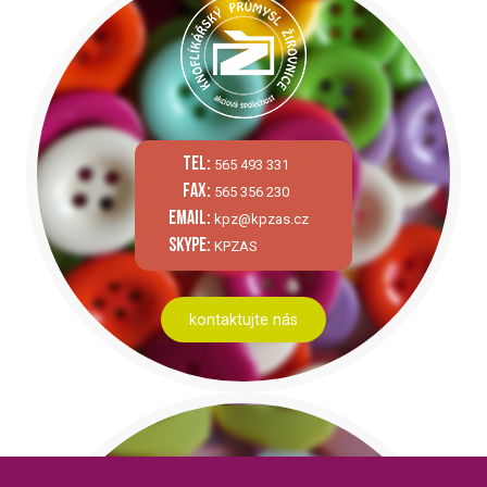
tel:
565 493 331
fax:
565 356 230
email:
kpz@kpzas.cz
skype:
KPZAS
kontaktujte nás