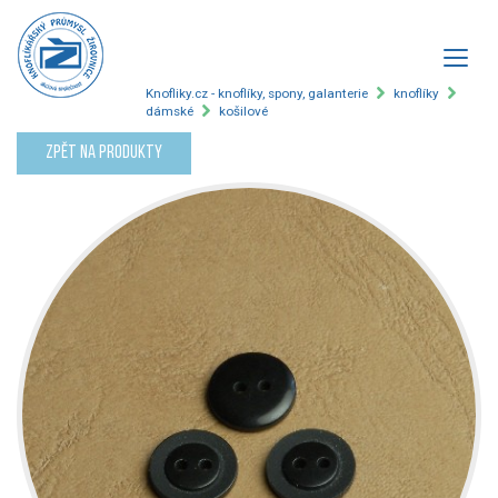
Knofliky.cz - knoflíky, spony, galanterie
knoflíky
dámské
košilové
Zpět na produkty