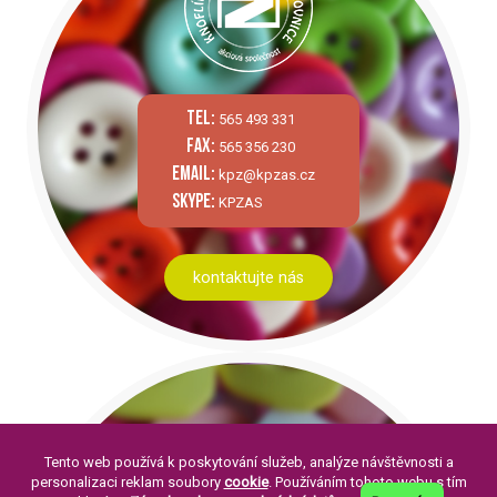
tel:
565 493 331
fax:
565 356 230
email:
kpz@kpzas.cz
skype:
KPZAS
kontaktujte nás
Tento web používá k poskytování služeb, analýze návštěvnosti a
personalizaci reklam soubory
cookie
. Používáním tohoto webu s tím