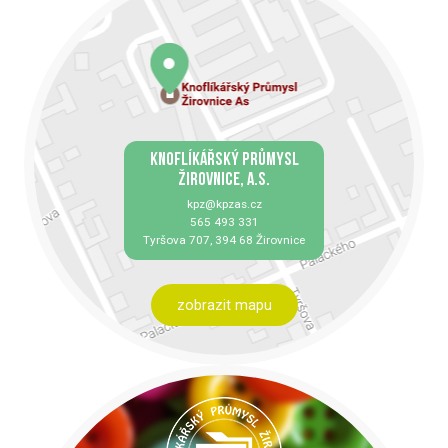
KNOFLÍKÁŘSKÝ PRŮMYSL
ŽIROVNICE, A.S.
kpz@kpzas.cz
565 493 331
Tyršova 707, 394 68 Žirovnice
zobrazit mapu