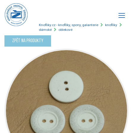
Knofliky.cz - knoflíky, spony, galanterie
knoflíky
dámské
oblekové
Zpět na produkty