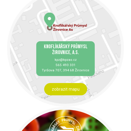
KNOFLÍKÁŘSKÝ PRŮMYSL
ŽIROVNICE, A.S.
kpz@kpzas.cz
565 493 331
Tyršova 707, 394 68 Žirovnice
zobrazit mapu