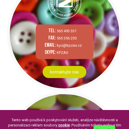
tel:
565 493 331
fax:
565 356 230
email:
kpz@kpzas.cz
skype:
KPZAS
kontaktujte nás
Tento web používá k poskytování služeb, analýze návštěvnosti a
personalizaci reklam soubory
cookie
. Používáním tohoto webu s tím