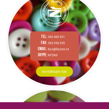
tel:
565 493 331
fax:
565 356 230
email:
kpz@kpzas.cz
skype:
KPZAS
kontaktujte nás