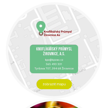
KNOFLÍKÁŘSKÝ PRŮMYSL
ŽIROVNICE, A.S.
kpz@kpzas.cz
565 493 331
Tyršova 707, 394 68 Žirovnice
zobrazit mapu