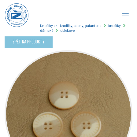
Knofliky.cz - knoflíky, spony, galanterie
knoflíky
dámské
oblekové
Zpět na produkty