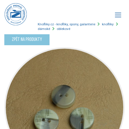
Knofliky.cz - knoflíky, spony, galanterie
knoflíky
dámské
oblekové
Zpět na produkty