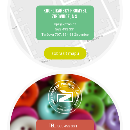
KNOFLÍKÁŘSKÝ PRŮMYSL
ŽIROVNICE, A.S.
kpz@kpzas.cz
565 493 331
Tyršova 707, 394 68 Žirovnice
zobrazit mapu
tel:
565 493 331