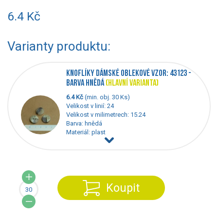
6.4 Kč
Varianty produktu:
KNOFLÍKY DÁMSKÉ OBLEKOVÉ VZOR: 43123 -
BARVA HNĚDÁ
(HLAVNÍ VARIANTA)
6.4 Kč
(min. obj. 30 Ks)
Velikost v linií: 24
Velikost v milimetrech: 15.24
Barva: hnědá
Materiál: plast
Koupit