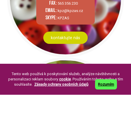
fax:
565 356 230
email:
kpz@kpzas.cz
skype:
KPZAS
kontaktujte nás
Tento web používá k poskytování služeb, analýze návštěvnosti a
personalizaci reklam soubory
cookie
. Používáním tohoto webu s tím
souhlasíte.
Zásady ochrany osobních údajů
Rozumím
PÁR SLOV O NÁS:
Knoflíkářský průmysl Žirovnice a. s. byla
založena v roce 1994. Její založení je
pokračováním již dlouholeté tradice výroby