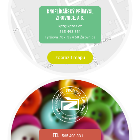
KNOFLÍKÁŘSKÝ PRŮMYSL
ŽIROVNICE, A.S.
kpz@kpzas.cz
565 493 331
Tyršova 707, 394 68 Žirovnice
zobrazit mapu
tel:
565 493 331