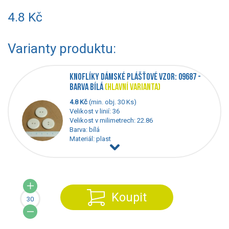
4.8 Kč
Varianty produktu:
KNOFLÍKY DÁMSKÉ PLÁŠŤOVÉ VZOR: 09687 -
BARVA BÍLÁ
(HLAVNÍ VARIANTA)
4.8 Kč
(min. obj. 30 Ks)
Velikost v linií: 36
Velikost v milimetrech: 22.86
Barva: bílá
Materiál: plast
Koupit