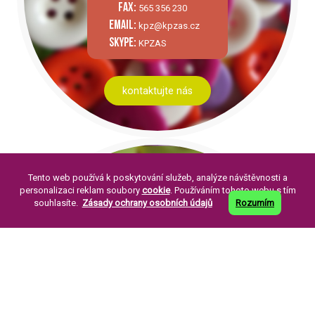
fax:
565 356 230
email:
kpz@kpzas.cz
skype:
KPZAS
kontaktujte nás
Tento web používá k poskytování služeb, analýze návštěvnosti a
personalizaci reklam soubory
cookie
. Používáním tohoto webu s tím
souhlasíte.
Zásady ochrany osobních údajů
Rozumím
PÁR SLOV O NÁS:
Knoflíkářský průmysl Žirovnice a. s. byla
založena v roce 1994. Její založení je
pokračováním již dlouholeté tradice výroby