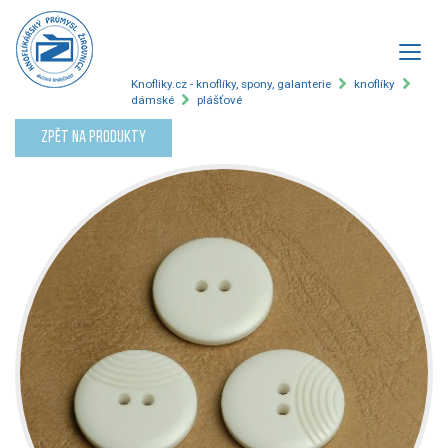
Knofliky.cz - knoflíky, spony, galanterie
knoflíky
dámské
plášťové
Zpět na produkty