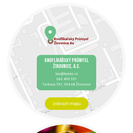
KNOFLÍKÁŘSKÝ PRŮMYSL
ŽIROVNICE, A.S.
kpz@kpzas.cz
565 493 331
Tyršova 707, 394 68 Žirovnice
zobrazit mapu