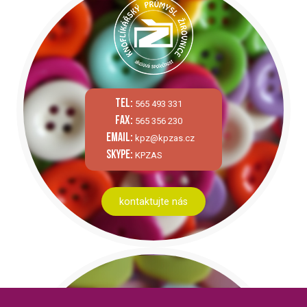
tel:
565 493 331
fax:
565 356 230
email:
kpz@kpzas.cz
skype:
KPZAS
kontaktujte nás