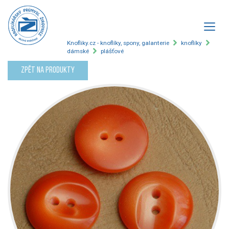
Knofliky.cz - knoflíky, spony, galanterie
knoflíky
dámské
plášťové
Zpět na produkty