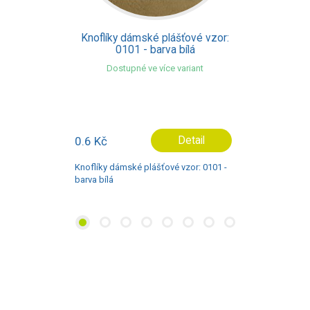
dámské plášťové vzor:
Knoflíky dáms
01 - barva bílá
42150 - 
pné ve více variant
Dostupné v
Detail
4.8 Kč
ké plášťové vzor: 0101 -
Knoflíky dámské pl
barva černá