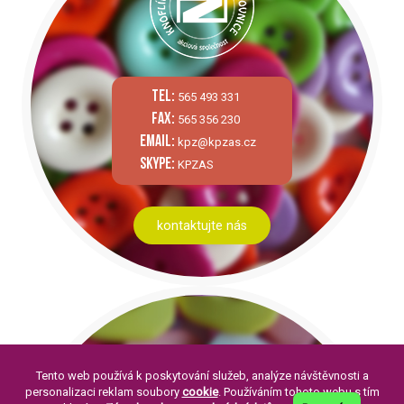
tel:
565 493 331
fax:
565 356 230
email:
kpz@kpzas.cz
skype:
KPZAS
kontaktujte nás
Tento web používá k poskytování služeb, analýze návštěvnosti a
personalizaci reklam soubory
cookie
. Používáním tohoto webu s tím