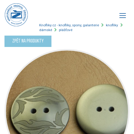
Knofliky.cz - knoflíky, spony, galanterie
knoflíky
dámské
plášťové
Zpět na produkty