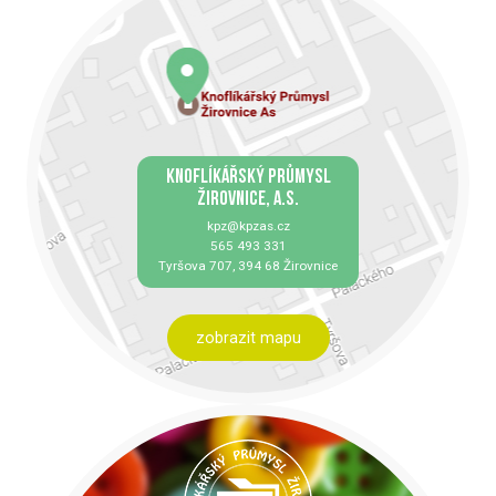
KNOFLÍKÁŘSKÝ PRŮMYSL
ŽIROVNICE, A.S.
kpz@kpzas.cz
565 493 331
Tyršova 707, 394 68 Žirovnice
zobrazit mapu