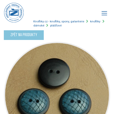
Knofliky.cz - knoflíky, spony, galanterie
knoflíky
dámské
plášťové
Zpět na produkty