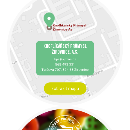
KNOFLÍKÁŘSKÝ PRŮMYSL
ŽIROVNICE, A.S.
kpz@kpzas.cz
565 493 331
Tyršova 707, 394 68 Žirovnice
zobrazit mapu