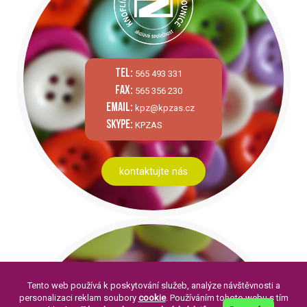
tel:
565 493 331
fax:
565 356 230
email:
kpz@kpzas.cz
skype:
KPZAS
kontaktujte nás
Tento web používá k poskytování služeb, analýze návštěvnosti a
personalizaci reklam soubory
cookie
. Používáním tohoto webu s tím