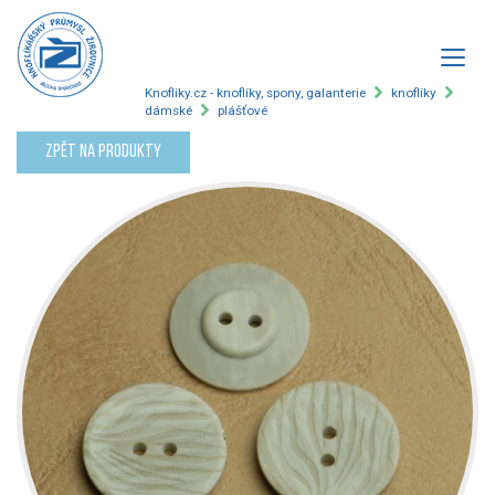
Knofliky.cz - knoflíky, spony, galanterie
knoflíky
dámské
plášťové
Zpět na produkty