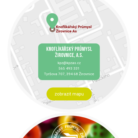
KNOFLÍKÁŘSKÝ PRŮMYSL
ŽIROVNICE, A.S.
kpz@kpzas.cz
565 493 331
Tyršova 707, 394 68 Žirovnice
zobrazit mapu