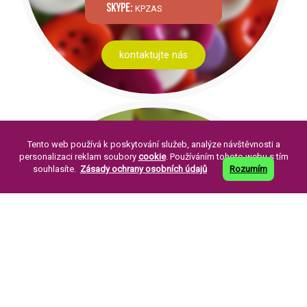
skype:
KPZAS
kontaktujte nás
Tento web používá k poskytování služeb, analýze návštěvnosti a
personalizaci reklam soubory
cookie
. Používáním tohoto webu s tím
souhlasíte.
Zásady ochrany osobních údajů
Rozumím
PÁR SLOV O NÁS:
Knoflíkářský průmysl Žirovnice a. s. byla
založena v roce 1994. Její založení je
pokračováním již dlouholeté tradice výroby
perleťových knoflíků ve městě Žirovnice.