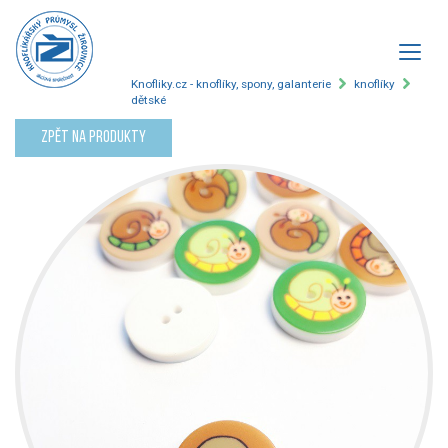
Knofliky.cz - knoflíky, spony, galanterie
knoflíky
dětské
Zpět na produkty