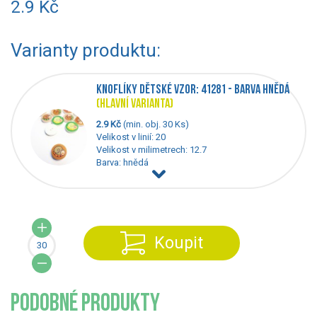
2.9 Kč
Varianty produktu:
KNOFLÍKY DĚTSKÉ VZOR: 41281 - BARVA HNĚDÁ
(HLAVNÍ VARIANTA)
2.9 Kč
(min. obj. 30 Ks)
Velikost v linií: 20
Velikost v milimetrech: 12.7
Barva: hnědá
Koupit
PODOBNÉ PRODUKTY