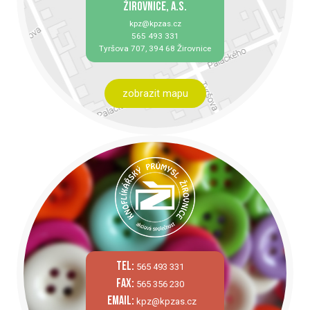
ŽIROVNICE, A.S.
kpz@kpzas.cz
565 493 331
Tyršova 707, 394 68 Žirovnice
zobrazit mapu
tel:
565 493 331
fax:
565 356 230
email:
kpz@kpzas.cz