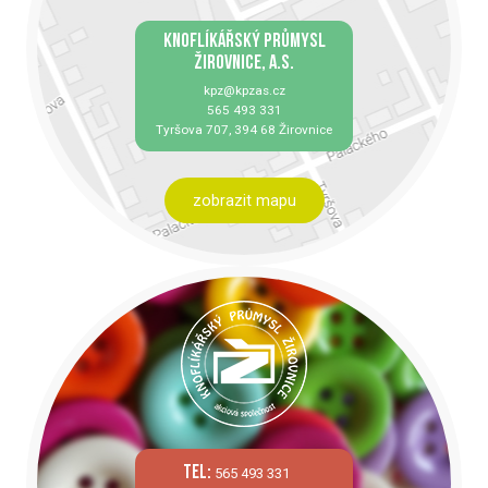
KNOFLÍKÁŘSKÝ PRŮMYSL
ŽIROVNICE, A.S.
kpz@kpzas.cz
565 493 331
Tyršova 707, 394 68 Žirovnice
zobrazit mapu
tel:
565 493 331