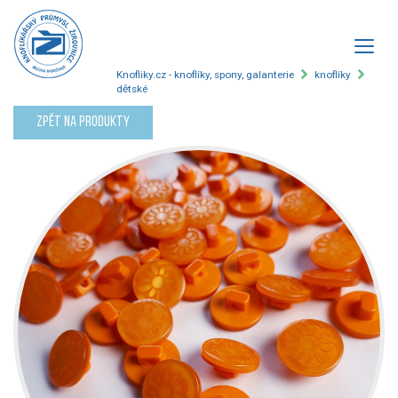
Knofliky.cz - knoflíky, spony, galanterie
knoflíky
dětské
Zpět na produkty