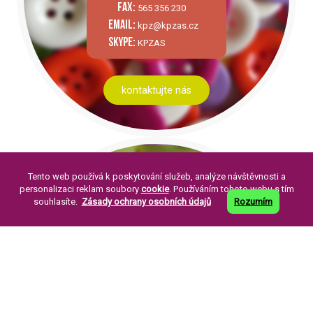
fax:
565 356 230
email:
kpz@kpzas.cz
skype:
KPZAS
kontaktujte nás
Tento web používá k poskytování služeb, analýze návštěvnosti a
personalizaci reklam soubory
cookie
. Používáním tohoto webu s tím
souhlasíte.
Zásady ochrany osobních údajů
Rozumím
PÁR SLOV O NÁS:
Knoflíkářský průmysl Žirovnice a. s. byla
založena v roce 1994. Její založení je
pokračováním již dlouholeté tradice výroby