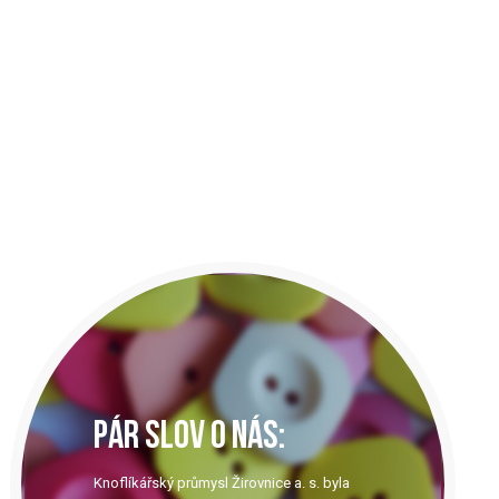
PÁR SLOV O NÁS:
Knoflíkářský průmysl Žirovnice a. s. byla