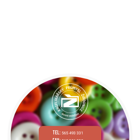
tel:
565 493 331