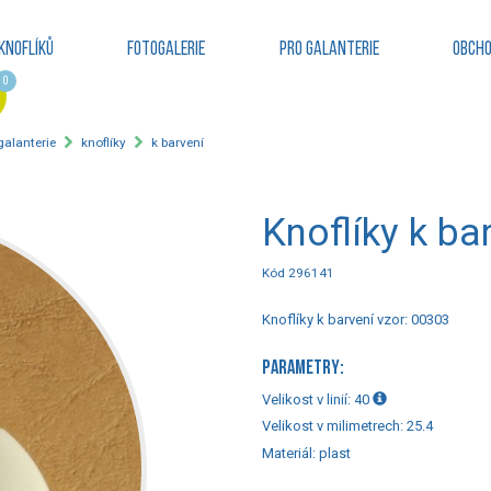
knoflíků
Fotogalerie
Pro galanterie
Obcho
0
 galanterie
knoflíky
k barvení
Knoflíky k ba
Kód 296141
Knoflíky k barvení vzor: 00303
PARAMETRY:
Velikost v linií:
40
Velikost v milimetrech:
25.4
Materiál:
plast