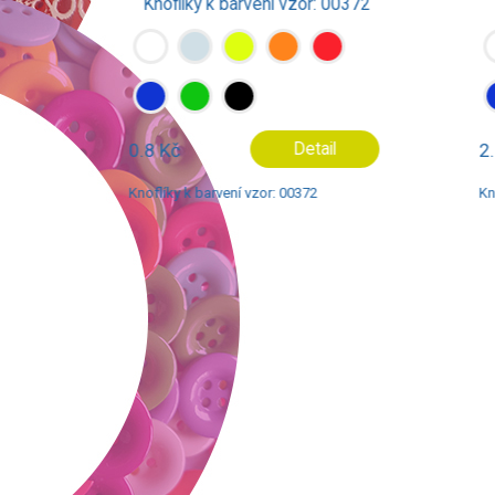
Knoflíky k barvení vzor: 00372
Knofl
0.8 Kč
Detail
2.8 Kč
Knoflíky k barvení vzor: 00372
Knoflíky