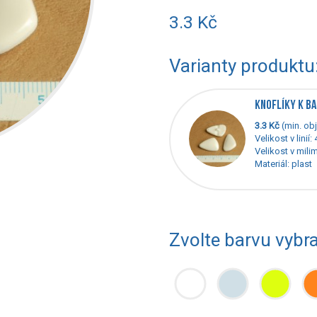
3.3 Kč
Varianty produktu
KNOFLÍKY K BA
3.3 Kč
(min. obj
Velikost v linií:
Velikost v mili
Materiál: plast
Zvolte barvu vybr