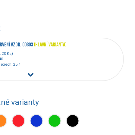
:
RVENÍ VZOR: 00303
(HLAVNÍ VARIANTA)
. 20 Ks)
 40
metrech: 25.4
ané varianty