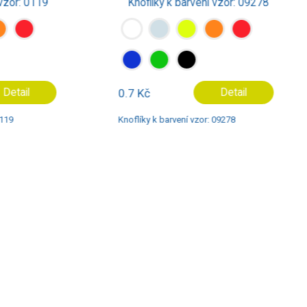
 0119
Knoflíky k barvení vzor: 09278
il
0.7 Kč
Detail
Knoflíky k barvení vzor: 09278