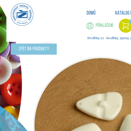
Domů
Katalog 
Přihlášení
Knofliky.cz - knoflíky, spony,
Zpět na produkty