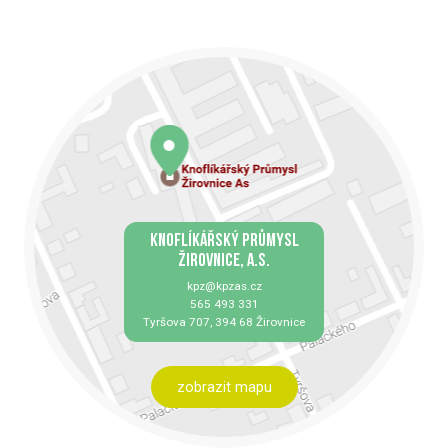
KNOFLÍKÁŘSKÝ PRŮMYSL
ŽIROVNICE, A.S.
kpz@kpzas.cz
565 493 331
Tyršova 707, 394 68 Žirovnice
zobrazit mapu