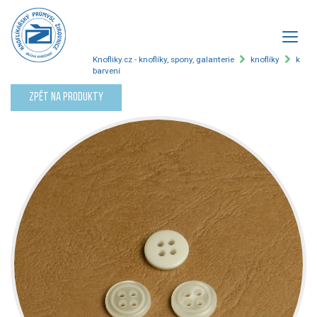
Knofliky.cz - knoflíky, spony, galanterie
knoflíky
k
barvení
Zpět na produkty