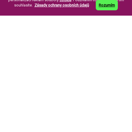
souhlasíte.
Zásady ochrany osobních údajů
Rozumím
PÁR SLOV O NÁS:
Knoflíkářský průmysl Žirovnice a. s. byla
založena v roce 1994. Její založení je
pokračováním již dlouholeté tradice výroby
perleťových knoflíků ve městě Žirovnice.
více informací
| úspěšné weby a eshopy
Zásady ochrany os. údajů