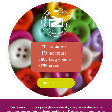
tel:
565 493 331
fax:
565 356 230
email:
kpz@kpzas.cz
skype:
KPZAS
kontaktujte nás
Tento web používá k poskytování služeb, analýze návštěvnosti a
personalizaci reklam soubory
cookie
. Používáním tohoto webu s tím