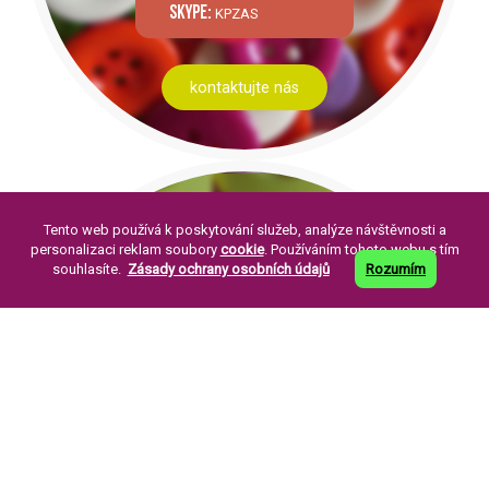
skype:
KPZAS
kontaktujte nás
Tento web používá k poskytování služeb, analýze návštěvnosti a
personalizaci reklam soubory
cookie
. Používáním tohoto webu s tím
souhlasíte.
Zásady ochrany osobních údajů
Rozumím
PÁR SLOV O NÁS:
Knoflíkářský průmysl Žirovnice a. s. byla
založena v roce 1994. Její založení je
pokračováním již dlouholeté tradice výroby
perleťových knoflíků ve městě Žirovnice.