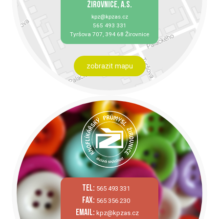
ŽIROVNICE, A.S.
kpz@kpzas.cz
565 493 331
Tyršova 707, 394 68 Žirovnice
zobrazit mapu
tel:
565 493 331
fax:
565 356 230
email:
kpz@kpzas.cz