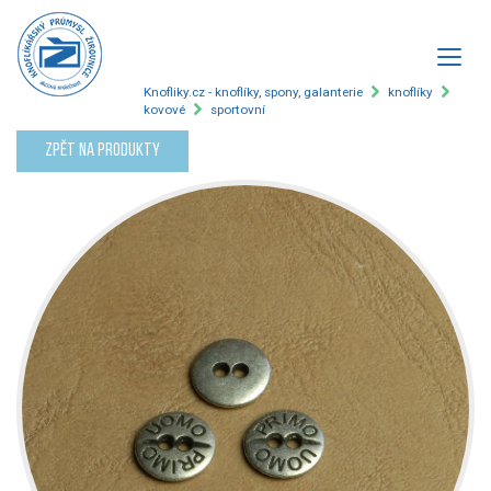
Knofliky.cz - knoflíky, spony, galanterie
knoflíky
kovové
sportovní
Zpět na produkty