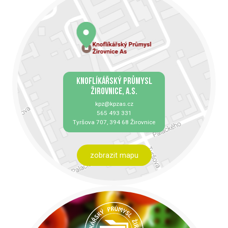
KNOFLÍKÁŘSKÝ PRŮMYSL
ŽIROVNICE, A.S.
kpz@kpzas.cz
565 493 331
Tyršova 707, 394 68 Žirovnice
zobrazit mapu