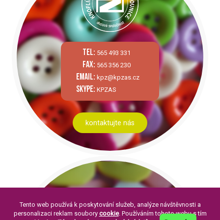
tel:
565 493 331
fax:
565 356 230
email:
kpz@kpzas.cz
skype:
KPZAS
kontaktujte nás
Tento web používá k poskytování služeb, analýze návštěvnosti a
personalizaci reklam soubory
cookie
. Používáním tohoto webu s tím