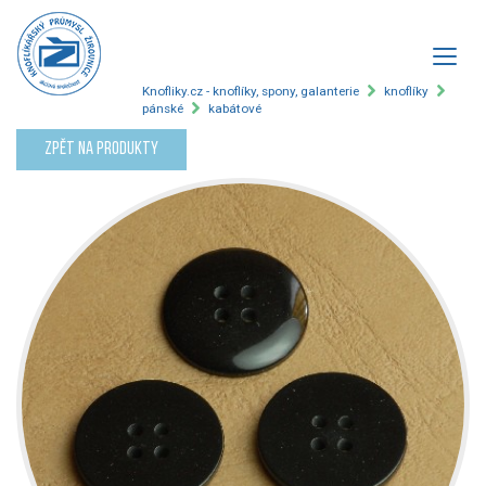
Knofliky.cz - knoflíky, spony, galanterie
knoflíky
pánské
kabátové
Zpět na produkty