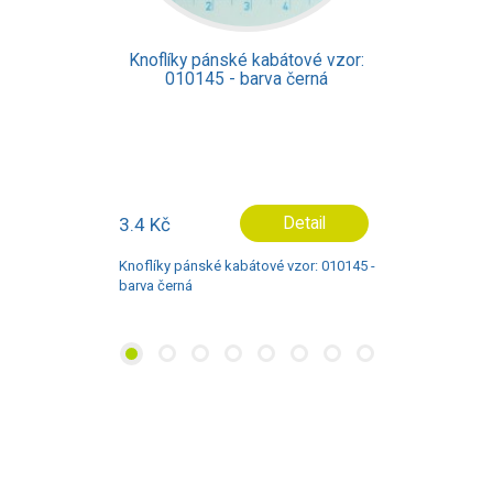
abátové vzor:
Knoflíky pánské kabát
va černá
010011 - barva 
Detail
2.9 Kč
De
vé vzor: 010145 -
Knoflíky pánské kabátové vz
barva šedá