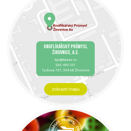
KNOFLÍKÁŘSKÝ PRŮMYSL
ŽIROVNICE, A.S.
kpz@kpzas.cz
565 493 331
Tyršova 707, 394 68 Žirovnice
zobrazit mapu