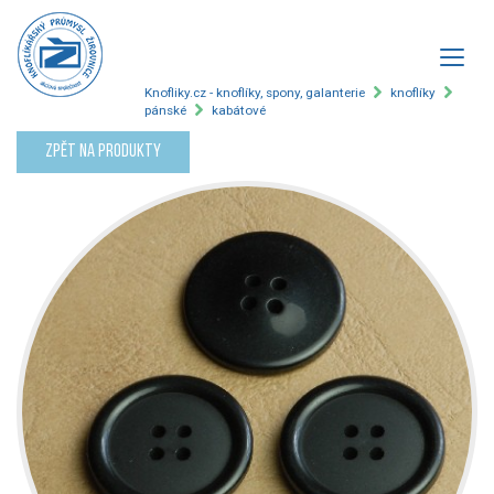
Knofliky.cz - knoflíky, spony, galanterie
knoflíky
pánské
kabátové
Zpět na produkty