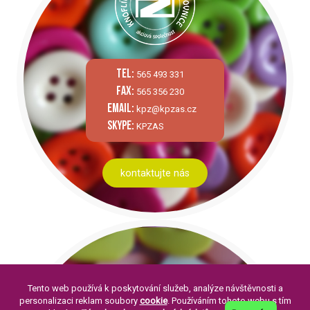
tel:
565 493 331
fax:
565 356 230
email:
kpz@kpzas.cz
skype:
KPZAS
kontaktujte nás
Tento web používá k poskytování služeb, analýze návštěvnosti a
personalizaci reklam soubory
cookie
. Používáním tohoto webu s tím