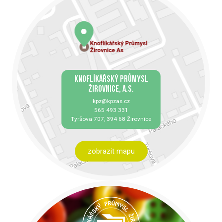
KNOFLÍKÁŘSKÝ PRŮMYSL
ŽIROVNICE, A.S.
kpz@kpzas.cz
565 493 331
Tyršova 707, 394 68 Žirovnice
zobrazit mapu