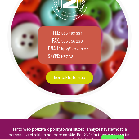
tel:
565 493 331
fax:
565 356 230
email:
kpz@kpzas.cz
skype:
KPZAS
kontaktujte nás
Tento web používá k poskytování služeb, analýze návštěvnosti a
personalizaci reklam soubory
cookie
. Používáním tohoto webu s tím