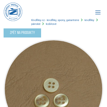
Knofliky.cz - knoflíky, spony, galanterie
knoflíky
pánské
košilové
Zpět na produkty