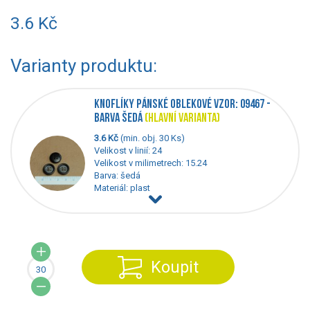
3.6 Kč
Varianty produktu:
KNOFLÍKY PÁNSKÉ OBLEKOVÉ VZOR: 09467 -
BARVA ŠEDÁ
(HLAVNÍ VARIANTA)
3.6 Kč
(min. obj. 30 Ks)
Velikost v linií: 24
Velikost v milimetrech: 15.24
Barva: šedá
Materiál: plast
Koupit