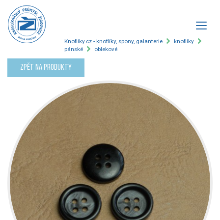
Knofliky.cz - knoflíky, spony, galanterie
knoflíky
pánské
oblekové
Zpět na produkty