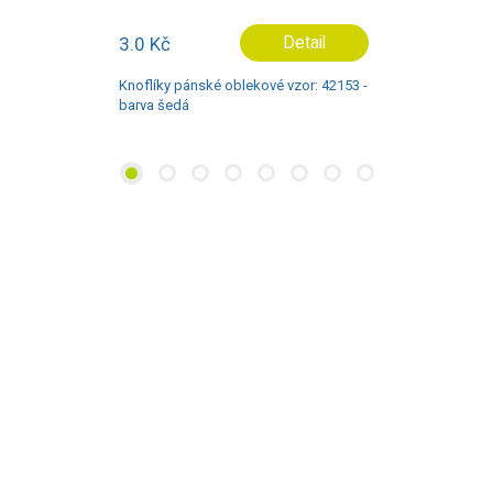
3.0 Kč
Detail
Knoflíky pánské oblekové vzor: 42153 -
barva šedá