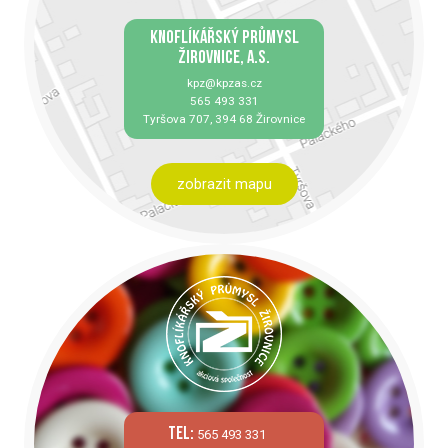
KNOFLÍKÁŘSKÝ PRŮMYSL
ŽIROVNICE, A.S.
kpz@kpzas.cz
565 493 331
Tyršova 707, 394 68 Žirovnice
zobrazit mapu
tel:
565 493 331