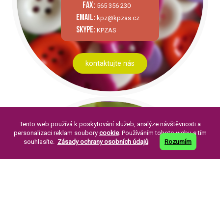
fax:
565 356 230
email:
kpz@kpzas.cz
skype:
KPZAS
kontaktujte nás
Tento web používá k poskytování služeb, analýze návštěvnosti a
personalizaci reklam soubory
cookie
. Používáním tohoto webu s tím
souhlasíte.
Zásady ochrany osobních údajů
Rozumím
PÁR SLOV O NÁS:
Knoflíkářský průmysl Žirovnice a. s. byla
založena v roce 1994. Její založení je
pokračováním již dlouholeté tradice výroby