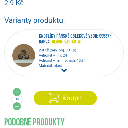
2.9 Kč
Varianty produktu:
KNOFLÍKY PÁNSKÉ OBLEKOVÉ VZOR: 09537 -
BARVA
(HLAVNÍ VARIANTA)
2.9 Kč
(min. obj. 30 Ks)
Velikost v linií: 24
Velikost v milimetrech: 15.24
Materiál: plast
Koupit
PODOBNÉ PRODUKTY