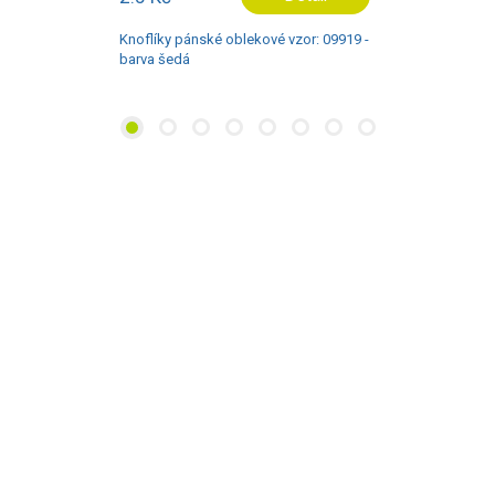
Knoflíky pánské oblekové vzor: 09971 -
barva hnědá