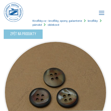
Knofliky.cz - knoflíky, spony, galanterie
knoflíky
pánské
oblekové
Zpět na produkty