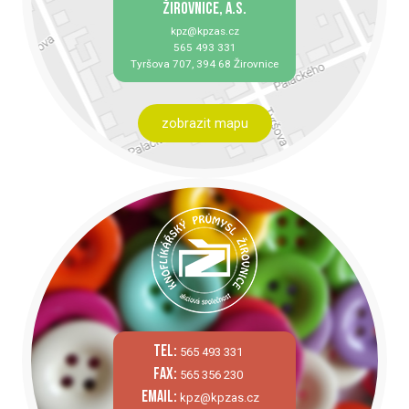
ŽIROVNICE, A.S.
kpz@kpzas.cz
565 493 331
Tyršova 707, 394 68 Žirovnice
zobrazit mapu
tel:
565 493 331
fax:
565 356 230
email:
kpz@kpzas.cz