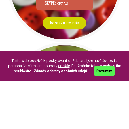
skype:
KPZAS
kontaktujte nás
Tento web používá k poskytování služeb, analýze návštěvnosti a
personalizaci reklam soubory
cookie
. Používáním tohoto webu s tím
souhlasíte.
Zásady ochrany osobních údajů
Rozumím
PÁR SLOV O NÁS:
Knoflíkářský průmysl Žirovnice a. s. byla
založena v roce 1994. Její založení je
pokračováním již dlouholeté tradice výroby
perleťových knoflíků ve městě Žirovnice.