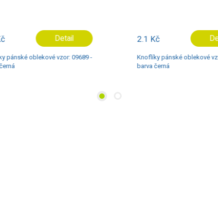
Detail
2.1 Kč
Deta
 pánské oblekové vzor: 09689 -
Knoflíky pánské oblekové vzor:
rná
barva černá