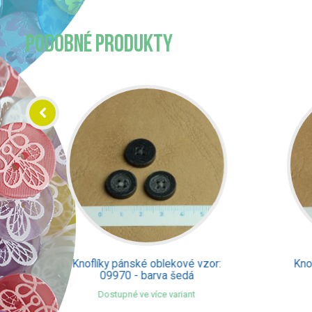
PODOBNÉ PRODUKTY
Knoflíky pánské oblekové vzor:
Knofl
09970 - barva šedá
Dostupné ve více variant