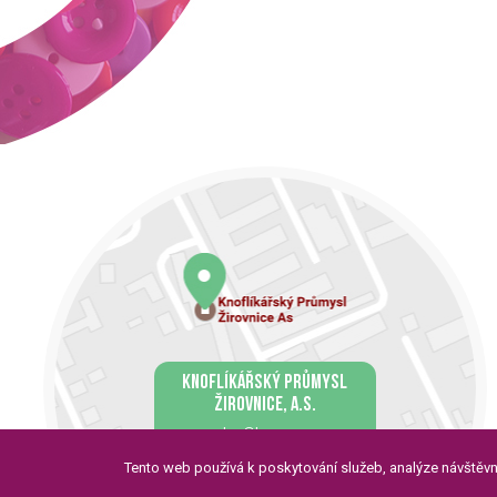
KNOFLÍKÁŘSKÝ PRŮMYSL
ŽIROVNICE, A.S.
kpz@kpzas.cz
565 493 331
Tento web používá k poskytování služeb, analýze návštěvn
Tyršova 707, 394 68 Žirovnice