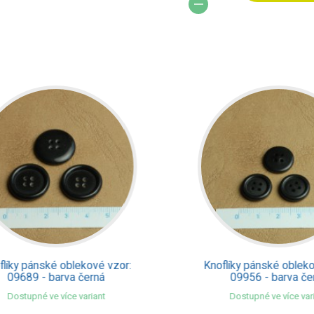
íky pánské oblekové vzor:
Knoflíky pánské oblekové
09689 - barva černá
09956 - barva čern
Dostupné ve více variant
Dostupné ve více varian