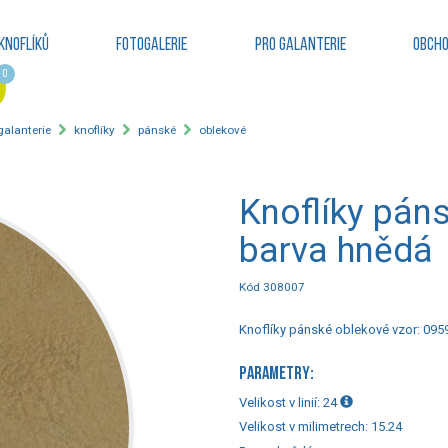
knoflíků
Fotogalerie
Pro galanterie
Obcho
0
 galanterie
knoflíky
pánské
oblekové
Knoflíky pán
barva hnědá
Kód 308007
Knoflíky pánské oblekové vzor: 095
PARAMETRY:
Velikost v linií:
24
Velikost v milimetrech:
15.24