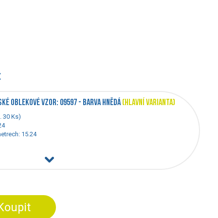
:
SKÉ OBLEKOVÉ VZOR: 09597 - BARVA HNĚDÁ
(HLAVNÍ VARIANTA)
. 30 Ks)
 24
metrech: 15.24
Koupit