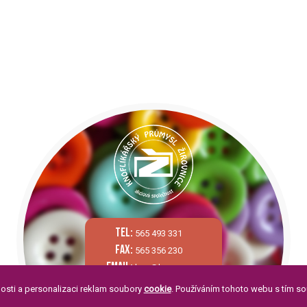
tel:
565 493 331
fax:
565 356 230
email:
kpz@kpzas.cz
skype:
KPZAS
osti a personalizaci reklam soubory
cookie
. Používáním tohoto webu s tím so