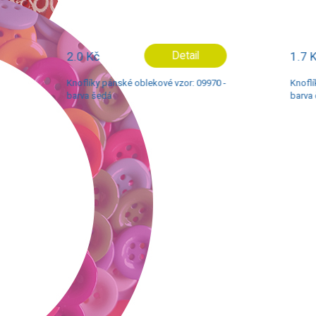
2.0 Kč
Detail
1.7 Kč
Knoflíky pánské oblekové vzor: 09970 -
Knoflíky
barva šedá
barva če