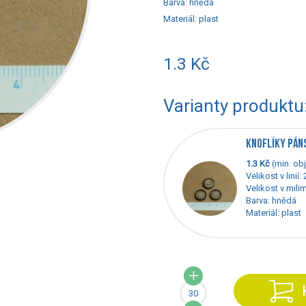
Barva:
hnědá
Materiál:
plast
1.3 Kč
Varianty produktu
KNOFLÍKY PÁN
1.3 Kč
(min. obj
Velikost v linií:
Velikost v mili
Barva: hnědá
Materiál: plast