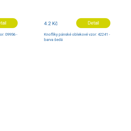
il
4.2 Kč
Detail
 09956 -
Knoflíky pánské oblekové vzor: 42241 -
barva šedá