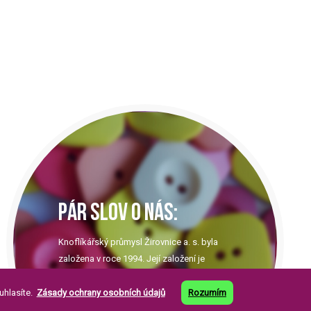
PÁR SLOV O NÁS:
Knoflíkářský průmysl Žirovnice a. s. byla
založena v roce 1994. Její založení je
pokračováním již dlouholeté tradice výroby
perleťových knoflíků ve městě Žirovnice.
uhlasíte.
Zásady ochrany osobních údajů
Rozumím