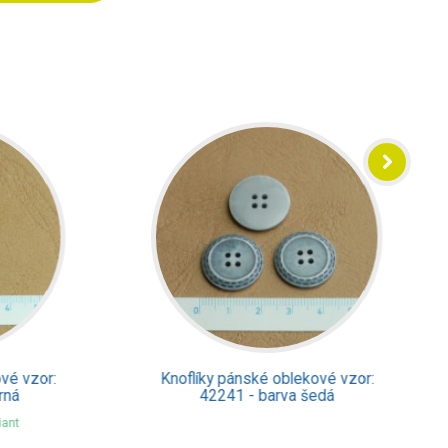
 vzor:
Knoflíky pánské oblekové vzor:
á
42241 - barva šedá
t