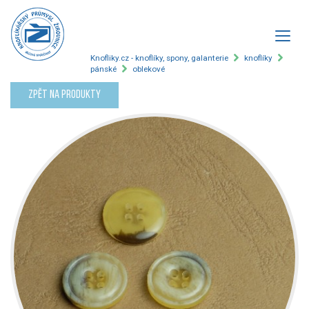
Knofliky.cz - knoflíky, spony, galanterie
knoflíky
pánské
oblekové
Zpět na produkty