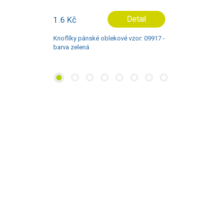
1.6 Kč
Detail
Knoflíky pánské oblekové vzor: 09917 -
barva zelená