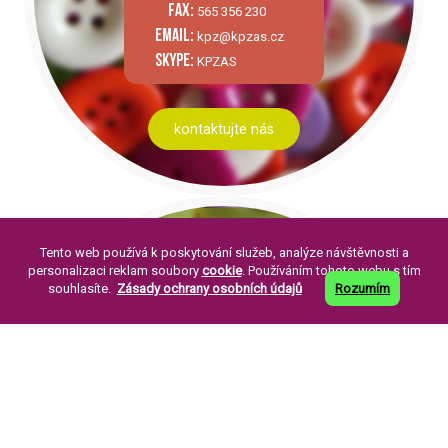
fax:
565 356 230
email:
kpz@kpzas.cz
skype:
KPZAS
kontaktujte nás
Tento web používá k poskytování služeb, analýze návštěvnosti a
personalizaci reklam soubory
cookie
. Používáním tohoto webu s tím
souhlasíte.
Zásady ochrany osobních údajů
Rozumím
PÁR SLOV O NÁS:
Knoflíkářský průmysl Žirovnice a. s. byla
založena v roce 1994. Její založení je
pokračováním již dlouholeté tradice výroby