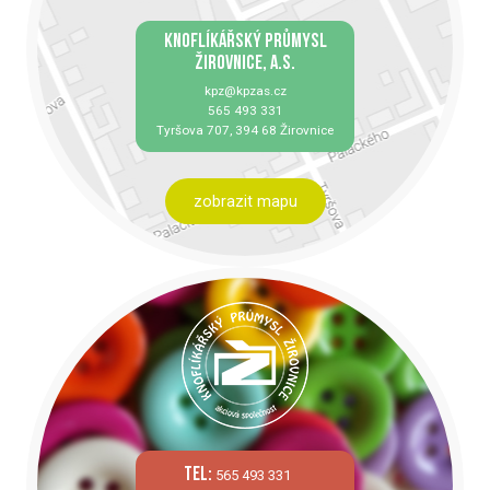
KNOFLÍKÁŘSKÝ PRŮMYSL
ŽIROVNICE, A.S.
kpz@kpzas.cz
565 493 331
Tyršova 707, 394 68 Žirovnice
zobrazit mapu
tel:
565 493 331