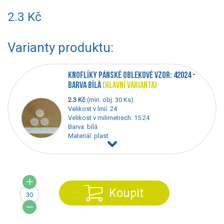
2.3 Kč
Varianty produktu:
KNOFLÍKY PÁNSKÉ OBLEKOVÉ VZOR: 42024 -
BARVA BÍLÁ
(HLAVNÍ VARIANTA)
2.3 Kč
(min. obj. 30 Ks)
Velikost v linií: 24
Velikost v milimetrech: 15.24
Barva: bílá
Materiál: plast
Koupit