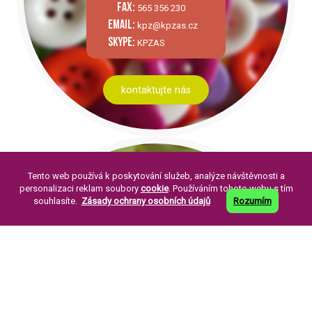
fax:
565 356 230
email:
kpz@kpzas.cz
skype:
KPZAS
kontaktujte nás
Tento web používá k poskytování služeb, analýze návštěvnosti a
personalizaci reklam soubory
cookie
. Používáním tohoto webu s tím
souhlasíte.
Zásady ochrany osobních údajů
Rozumím
PÁR SLOV O NÁS:
Knoflíkářský průmysl Žirovnice a. s. byla
založena v roce 1994. Její založení je
pokračováním již dlouholeté tradice výroby