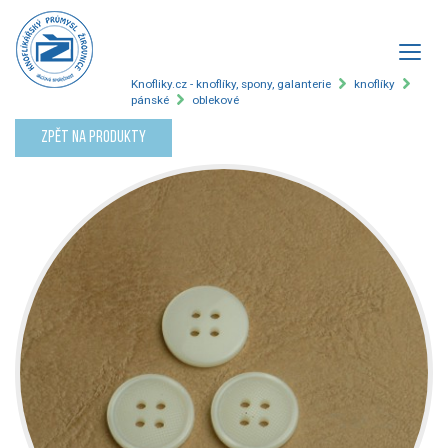
Knofliky.cz - knoflíky, spony, galanterie
knoflíky
pánské
oblekové
Zpět na produkty