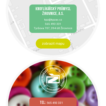
KNOFLÍKÁŘSKÝ PRŮMYSL
ŽIROVNICE, A.S.
kpz@kpzas.cz
565 493 331
Tyršova 707, 394 68 Žirovnice
zobrazit mapu
tel:
565 493 331