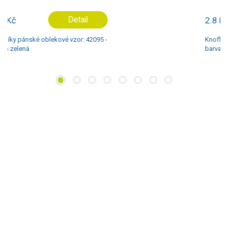
2.8 Kč
Detail
Knoflíky pánské oblekové vzor: 42169 -
barva šedá