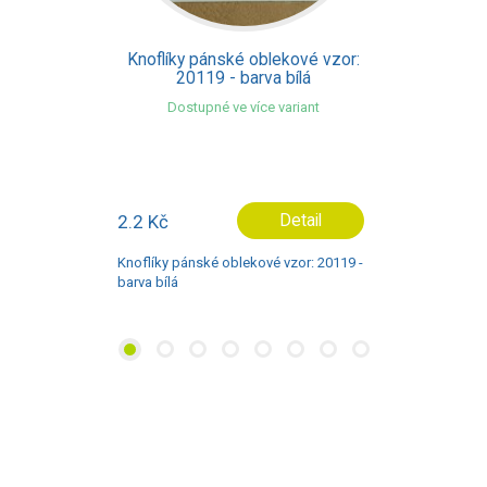
blekové vzor:
Knoflíky pánské oblek
va bílá
010185 - barva č
ce variant
Dostupné ve více var
Detail
2.9 Kč
De
vé vzor: 20119 -
Knoflíky pánské oblekové vz
barva černá