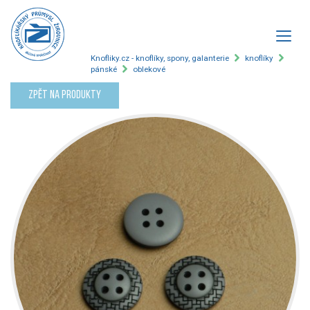
Knofliky.cz - knoflíky, spony, galanterie
knoflíky
pánské
oblekové
Zpět na produkty