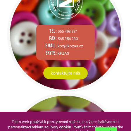
tel:
565 493 331
fax:
565 356 230
email:
kpz@kpzas.cz
skype:
KPZAS
kontaktujte nás
Tento web používá k poskytování služeb, analýze návštěvnosti a
personalizaci reklam soubory
cookie
. Používáním tohoto webu s tím