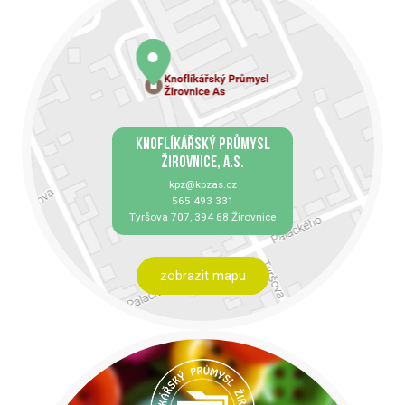
KNOFLÍKÁŘSKÝ PRŮMYSL
ŽIROVNICE, A.S.
kpz@kpzas.cz
565 493 331
Tyršova 707, 394 68 Žirovnice
zobrazit mapu