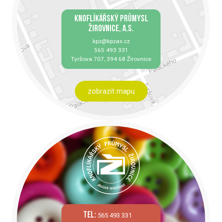
KNOFLÍKÁŘSKÝ PRŮMYSL
ŽIROVNICE, A.S.
kpz@kpzas.cz
565 493 331
Tyršova 707, 394 68 Žirovnice
zobrazit mapu
tel:
565 493 331