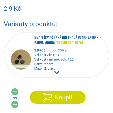
2.9 Kč
Varianty produktu:
KNOFLÍKY PÁNSKÉ OBLEKOVÉ VZOR: 42165 -
BARVA MODRÁ
(HLAVNÍ VARIANTA)
2.9 Kč
(min. obj. 30 Ks)
Velikost v linií: 24
Velikost v milimetrech: 15.24
Barva: modrá
Materiál: plast
Koupit