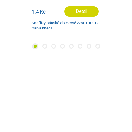
1.4 Kč
Detail
Knoflíky pánské oblekové vzor: 010012 -
barva hnědá