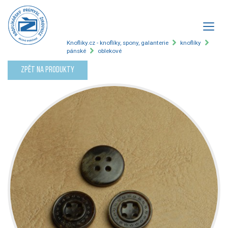
Knofliky.cz - knoflíky, spony, galanterie
knoflíky
pánské
oblekové
Zpět na produkty