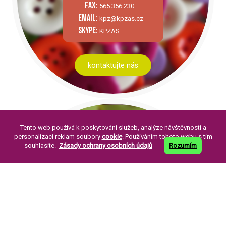
fax:
565 356 230
email:
kpz@kpzas.cz
skype:
KPZAS
kontaktujte nás
Tento web používá k poskytování služeb, analýze návštěvnosti a
personalizaci reklam soubory
cookie
. Používáním tohoto webu s tím
souhlasíte.
Zásady ochrany osobních údajů
Rozumím
PÁR SLOV O NÁS:
Knoflíkářský průmysl Žirovnice a. s. byla
založena v roce 1994. Její založení je
pokračováním již dlouholeté tradice výroby