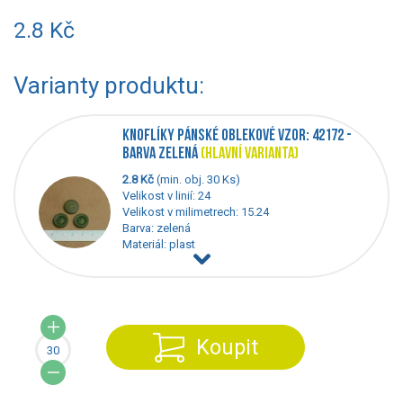
2.8 Kč
Varianty produktu:
KNOFLÍKY PÁNSKÉ OBLEKOVÉ VZOR: 42172 -
BARVA ZELENÁ
(HLAVNÍ VARIANTA)
2.8 Kč
(min. obj. 30 Ks)
Velikost v linií: 24
Velikost v milimetrech: 15.24
Barva: zelená
Materiál: plast
Koupit