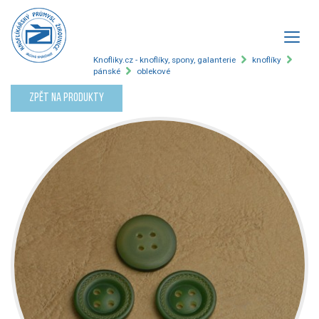
Knofliky.cz - knoflíky, spony, galanterie
knoflíky
pánské
oblekové
Zpět na produkty