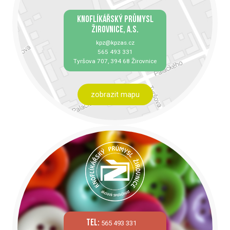
KNOFLÍKÁŘSKÝ PRŮMYSL
ŽIROVNICE, A.S.
kpz@kpzas.cz
565 493 331
Tyršova 707, 394 68 Žirovnice
zobrazit mapu
tel:
565 493 331