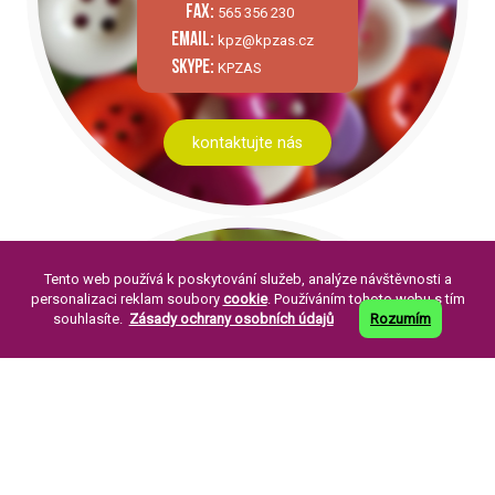
fax:
565 356 230
email:
kpz@kpzas.cz
skype:
KPZAS
kontaktujte nás
Tento web používá k poskytování služeb, analýze návštěvnosti a
personalizaci reklam soubory
cookie
. Používáním tohoto webu s tím
souhlasíte.
Zásady ochrany osobních údajů
Rozumím
PÁR SLOV O NÁS:
Knoflíkářský průmysl Žirovnice a. s. byla
založena v roce 1994. Její založení je
pokračováním již dlouholeté tradice výroby