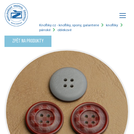
Knofliky.cz - knoflíky, spony, galanterie
knoflíky
pánské
oblekové
Zpět na produkty