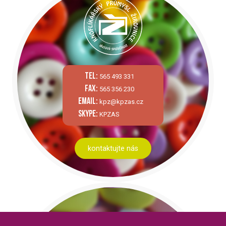
tel:
565 493 331
fax:
565 356 230
email:
kpz@kpzas.cz
skype:
KPZAS
kontaktujte nás