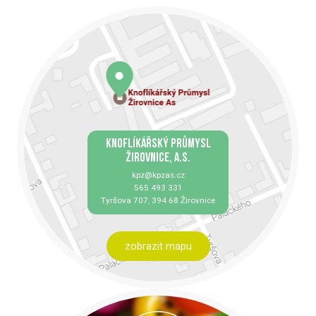
KNOFLÍKÁŘSKÝ PRŮMYSL
ŽIROVNICE, A.S.
kpz@kpzas.cz
565 493 331
Tyršova 707, 394 68 Žirovnice
zobrazit mapu