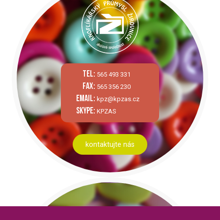
tel:
565 493 331
fax:
565 356 230
email:
kpz@kpzas.cz
skype:
KPZAS
kontaktujte nás