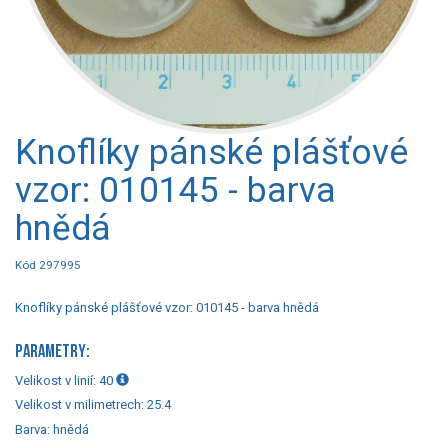
Knoflíky pánské plášťové
vzor: 010145 - barva
hnědá
Kód 297995
Knoflíky pánské plášťové vzor: 010145 - barva hnědá
PARAMETRY:
Velikost v linií:
40
Velikost v milimetrech:
25.4
Barva:
hnědá