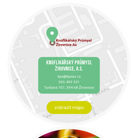
KNOFLÍKÁŘSKÝ PRŮMYSL
ŽIROVNICE, A.S.
kpz@kpzas.cz
565 493 331
Tyršova 707, 394 68 Žirovnice
zobrazit mapu