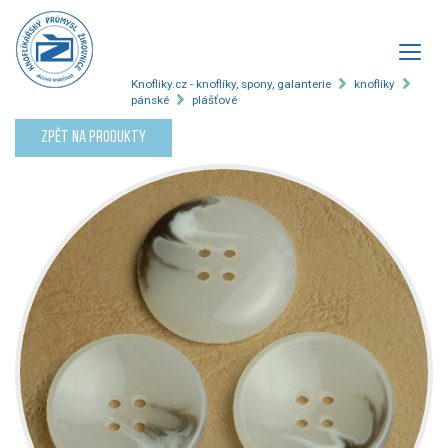
Knofliky.cz - knoflíky, spony, galanterie
knoflíky
pánské
plášťové
Zpět na produkty