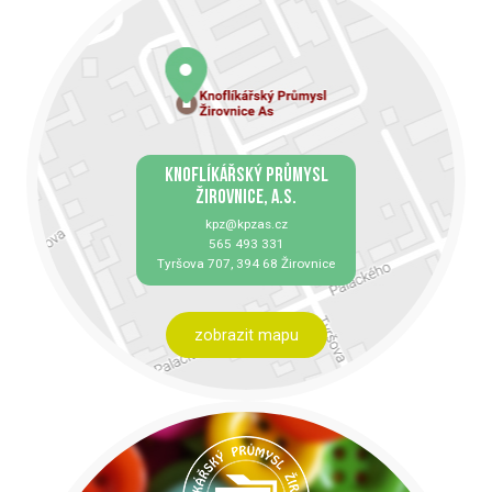
KNOFLÍKÁŘSKÝ PRŮMYSL
ŽIROVNICE, A.S.
kpz@kpzas.cz
565 493 331
Tyršova 707, 394 68 Žirovnice
zobrazit mapu