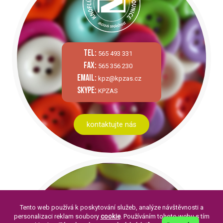
tel:
565 493 331
fax:
565 356 230
email:
kpz@kpzas.cz
skype:
KPZAS
kontaktujte nás
Tento web používá k poskytování služeb, analýze návštěvnosti a
personalizaci reklam soubory
cookie
. Používáním tohoto webu s tím