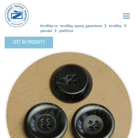
Knofliky.cz - knoflíky, spony, galanterie
knoflíky
pánské
plášťové
Zpět na produkty