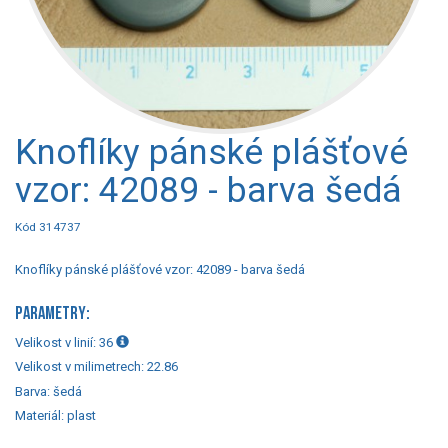
Knoflíky pánské plášťové
vzor: 42089 - barva šedá
Kód 314737
Knoflíky pánské plášťové vzor: 42089 - barva šedá
PARAMETRY:
Velikost v linií:
36
Velikost v milimetrech:
22.86
Barva:
šedá
Materiál:
plast