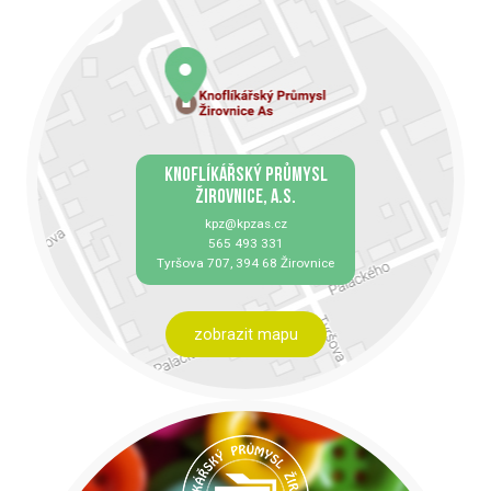
KNOFLÍKÁŘSKÝ PRŮMYSL
ŽIROVNICE, A.S.
kpz@kpzas.cz
565 493 331
Tyršova 707, 394 68 Žirovnice
zobrazit mapu