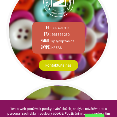
tel:
565 493 331
fax:
565 356 230
email:
kpz@kpzas.cz
skype:
KPZAS
kontaktujte nás
Tento web používá k poskytování služeb, analýze návštěvnosti a
personalizaci reklam soubory
cookie
. Používáním tohoto webu s tím