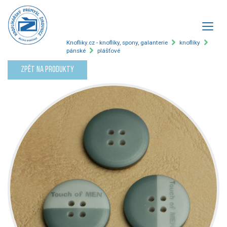
Knofliky.cz - knoflíky, spony, galanterie
knoflíky
pánské
plášťové
Zpět na produkty