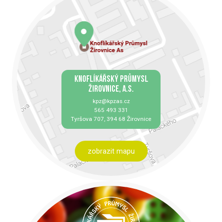
KNOFLÍKÁŘSKÝ PRŮMYSL
ŽIROVNICE, A.S.
kpz@kpzas.cz
565 493 331
Tyršova 707, 394 68 Žirovnice
zobrazit mapu