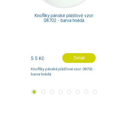
pánské plášťové vzor:
Knoflíky páns
2 - barva hnědá
01594 - ba
Detail
1.7 Kč
ké plášťové vzor: 08702 -
Knoflíky pánské pl
barva průhledná