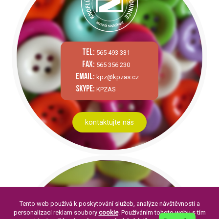
tel:
565 493 331
fax:
565 356 230
email:
kpz@kpzas.cz
skype:
KPZAS
kontaktujte nás
Tento web používá k poskytování služeb, analýze návštěvnosti a
personalizaci reklam soubory
cookie
. Používáním tohoto webu s tím