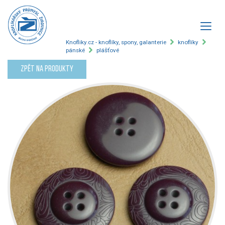
Knofliky.cz - knoflíky, spony, galanterie
knoflíky
pánské
plášťové
Zpět na produkty