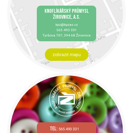
KNOFLÍKÁŘSKÝ PRŮMYSL
ŽIROVNICE, A.S.
kpz@kpzas.cz
565 493 331
Tyršova 707, 394 68 Žirovnice
zobrazit mapu
tel:
565 493 331