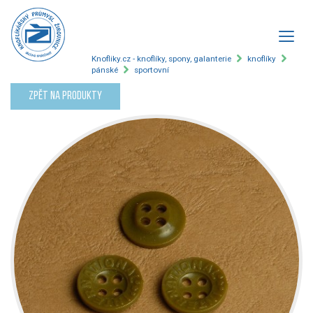
Knofliky.cz - knoflíky, spony, galanterie
knoflíky
pánské
sportovní
Zpět na produkty