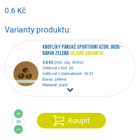
0.6 Kč
Varianty produktu:
KNOFLÍKY PÁNSKÉ SPORTOVNÍ VZOR: 0035 -
BARVA ZELENÁ
(HLAVNÍ VARIANTA)
0.6 Kč
(min. obj. 30 Ks)
Velikost v linií: 26
Velikost v milimetrech: 16.51
Barva: zelená
Materiál: plast
Koupit