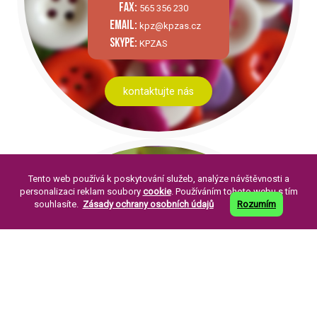
fax:
565 356 230
email:
kpz@kpzas.cz
skype:
KPZAS
kontaktujte nás
Tento web používá k poskytování služeb, analýze návštěvnosti a
personalizaci reklam soubory
cookie
. Používáním tohoto webu s tím
souhlasíte.
Zásady ochrany osobních údajů
Rozumím
PÁR SLOV O NÁS:
Knoflíkářský průmysl Žirovnice a. s. byla
založena v roce 1994. Její založení je
pokračováním již dlouholeté tradice výroby