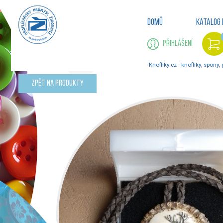
Domů
Katalog 
Přihlášení
Knofliky.cz - knoflíky, spony,
Zpět na produkty