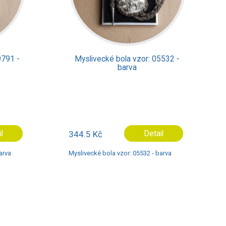
ivecké bola vzor: 05532 -
Myslivecké bola vzor: 
barva
barva
 Kč
Detail
344.5 Kč
Deta
ké bola vzor: 05532 - barva
Myslivecké bola vzor: 05531 - 