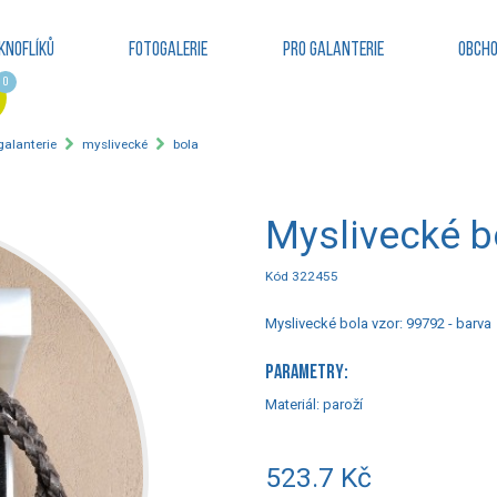
knoflíků
Fotogalerie
Pro galanterie
Obcho
0
 galanterie
myslivecké
bola
Myslivecké b
Kód 322455
Myslivecké bola vzor: 99792 - barva
PARAMETRY:
Materiál:
paroží
523.7 Kč