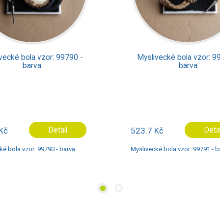
Myslivecké bola vzor: 99791 -
Mysl
barva
523.7 Kč
Detail
344.5
Myslivecké bola vzor: 99791 - barva
Myslivec