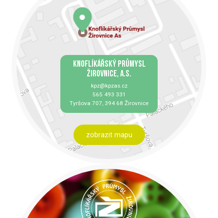
KNOFLÍKÁŘSKÝ PRŮMYSL
ŽIROVNICE, A.S.
kpz@kpzas.cz
565 493 331
Tyršova 707, 394 68 Žirovnice
zobrazit mapu