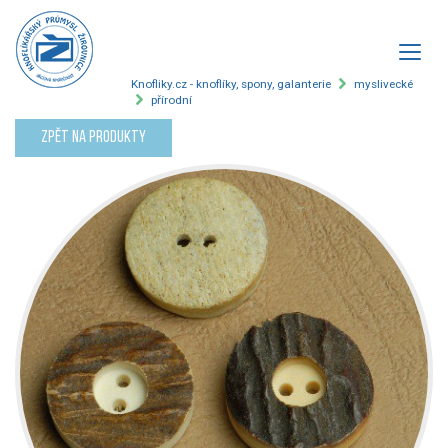
Knofliky.cz - knoflíky, spony, galanterie
myslivecké
přírodní
Zpět na produkty