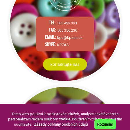
tel:
565 493 331
fax:
565 356 230
email:
kpz@kpzas.cz
skype:
KPZAS
kontaktujte nás
Tento web používá k poskytování služeb, analýze návštěvnosti a
personalizaci reklam soubory
cookie
. Používáním tohoto webu s tím
souhlasíte.
Zásady ochrany osobních údajů
Rozumím
PÁR SLOV O NÁS: