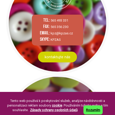
tel:
565 493 331
fax:
565 356 230
email:
kpz@kpzas.cz
skype:
KPZAS
kontaktujte nás
Tento web používá k poskytování služeb, analýze návštěvnosti a
personalizaci reklam soubory
cookie
. Používáním tohoto webu s tím
souhlasíte.
Zásady ochrany osobních údajů
Rozumím
PÁR SLOV O NÁS: