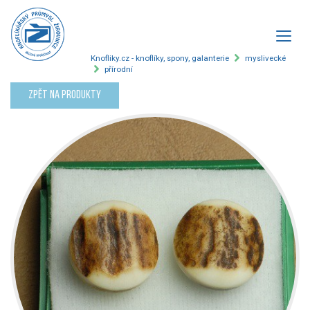
Knofliky.cz - knoflíky, spony, galanterie
myslivecké
přírodní
Zpět na produkty