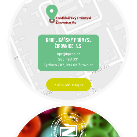
KNOFLÍKÁŘSKÝ PRŮMYSL
ŽIROVNICE, A.S.
kpz@kpzas.cz
565 493 331
Tyršova 707, 394 68 Žirovnice
zobrazit mapu