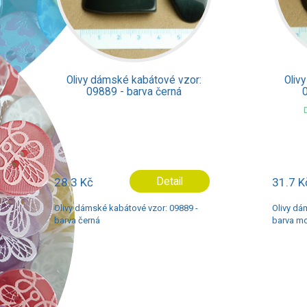
Olivy dámské kabátové vzor:
Oliv
09886 - barva modrá
Dostupné ve více variant
31.7 Kč
Detail
17.3 K
Olivy dámské kabátové vzor: 09886 -
Olivy dá
barva modrá
barva če