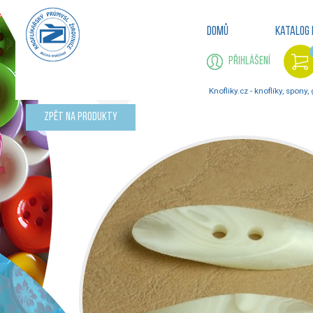
Domů
Katalog 
Přihlášení
Knofliky.cz - knoflíky, spony,
Zpět na produkty