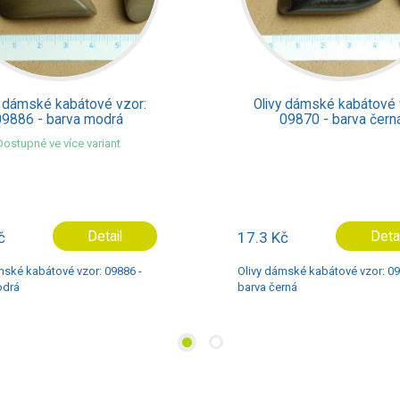
y dámské kabátové vzor:
Olivy dámské kabátové 
09870 - barva černá
09891 - barva čern
Dostupné ve více varian
č
Detail
16.2 Kč
Deta
mské kabátové vzor: 09870 -
Olivy dámské kabátové vzor: 09
rná
barva černá