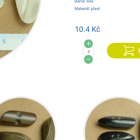
Barva:
bílá
Materiál:
plast
10.4 Kč