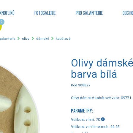
knoflíků
Fotogalerie
Pro galanterie
Obcho
0
 galanterie
olivy
dámské
kabátové
Olivy dámské
barva bílá
Kód 308827
Olivy dámské kabátové vzor: 09771 -
PARAMETRY:
Velikost v linií:
70
Velikost v milimetrech:
44.45