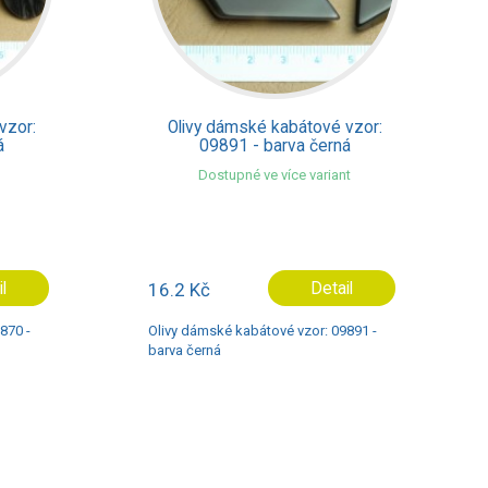
vzor:
Olivy dámské kabátové vzor:
á
09987 - barva bílá
t
Dostupné ve více variant
il
13.1 Kč
Detail
891 -
Olivy dámské kabátové vzor: 09987 -
barva bílá